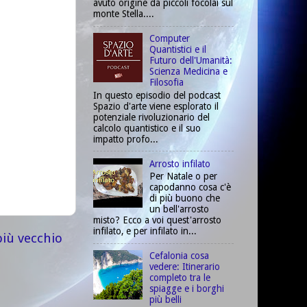
avuto origine da piccoli focolai sul
monte Stella....
Computer
Quantistici e il
Futuro dell'Umanità:
Scienza Medicina e
Filosofia
In questo episodio del podcast
Spazio d'arte viene esplorato il
potenziale rivoluzionario del
calcolo quantistico e il suo
impatto profo...
Arrosto infilato
Per Natale o per
capodanno cosa c'è
di più buono che
un bell'arrosto
misto? Ecco a voi quest'arrosto
infilato, e per infilato in...
più vecchio
Cefalonia cosa
vedere: Itinerario
completo tra le
spiagge e i borghi
più belli