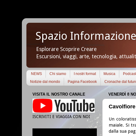
Spazio Informazione
Esplorare Scoprire Creare
Escursioni, viaggi, arte, tecnologia, attuali
NEWS
Chi siamo
I nostri format
Musica
Podcas
Notizie dal mondo
Pagina Facebook
Cronache dal futur
VISITA IL NOSTRO CANALE
VENERDÌ 8 N
Cavolfiore
ISCRIVITI E VIAGGIA CON NOI
Un coloratis
maiale. Si tr
dalla sua pag