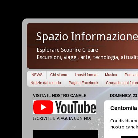
Spazio Informazione
Esplorare Scoprire Creare
Escursioni, viaggi, arte, tecnologia, attuali
NEWS
Chi siamo
I nostri format
Musica
Podcas
Notizie dal mondo
Pagina Facebook
Cronache dal futur
VISITA IL NOSTRO CANALE
DOMENICA 23
Centomila 
ISCRIVITI E VIAGGIA CON NOI
Condividiamo 
nostro canal