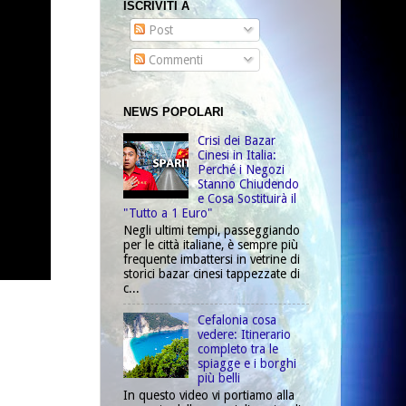
ISCRIVITI A
Post
Commenti
NEWS POPOLARI
Crisi dei Bazar
Cinesi in Italia:
Perché i Negozi
Stanno Chiudendo
e Cosa Sostituirà il
"Tutto a 1 Euro"
Negli ultimi tempi, passeggiando
per le città italiane, è sempre più
frequente imbattersi in vetrine di
storici bazar cinesi tappezzate di
c...
Cefalonia cosa
vedere: Itinerario
completo tra le
spiagge e i borghi
più belli
In questo video vi portiamo alla