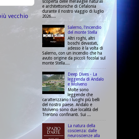
scoperta delle meraviglie naturali
e architettoniche di Cefalonia
durante il nostro viaggio di luglio
più vecchio
2026....
Salerno, l'incendio
del monte Stella
Altri roghi, altri
boschi devastati,
adesso è la volta di
Salerno, con un incendio che ha
avuto origine da piccoli focolai sul
monte Stella....
Deep Dives - La
leggenda di Andalo
e Molveno
Molte sono
leggende che
caratterizzano i luoghi più belli
del nostro paese. Andalo e
Molveno sono due località del
Trentino confinanti. Sui ...
La natura della
coscienza: dalle
neuroscienze alla