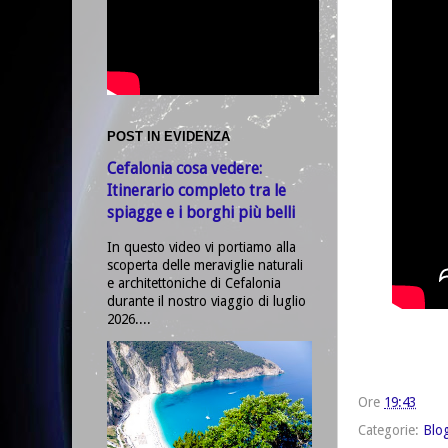
POST IN EVIDENZA
Cefalonia cosa vedere:
Itinerario completo tra le
spiagge e i borghi più belli
In questo video vi portiamo alla
scoperta delle meraviglie naturali
e architettoniche di Cefalonia
durante il nostro viaggio di luglio
2026....
Ore
19:43
Categorie:
Blo