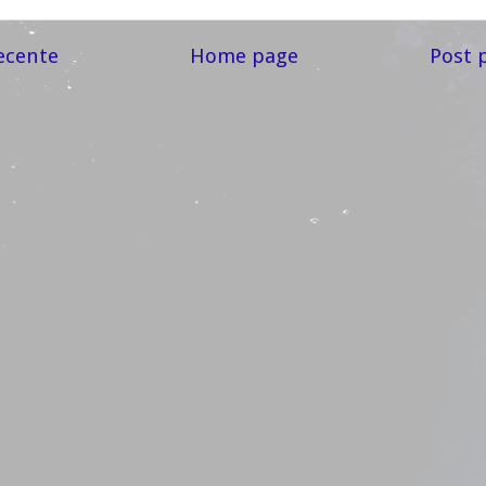
ecente
Home page
Post 