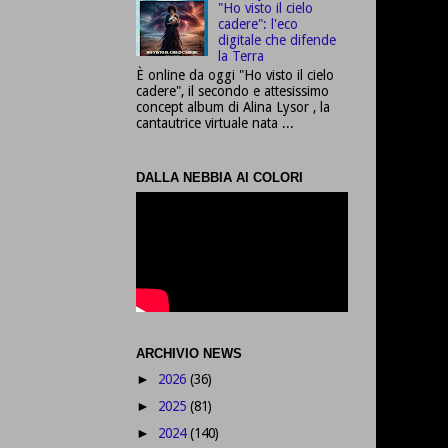
"Ho visto il cielo
cadere": l'eco
digitale che difende
la Terra
È online da oggi "Ho visto il cielo
cadere", il secondo e attesissimo
concept album di Alina Lysor , la
cantautrice virtuale nata ...
DALLA NEBBIA AI COLORI
ARCHIVIO NEWS
2026
(36)
►
2025
(81)
►
2024
(140)
►