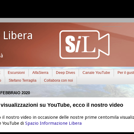
 Libera
tà
t
Escursioni
AlfaSierra
Deep Dives
Canale YouTube
Per il gus
o
Stefano Terraglia
Collabora con noi
 FEBBRAIO 2020
visualizzazioni su YouTube, ecco il nostro video
il nostro video in occasione delle nostre prime centomila visualiz
e YouTube di
Spazio Informazione Libera