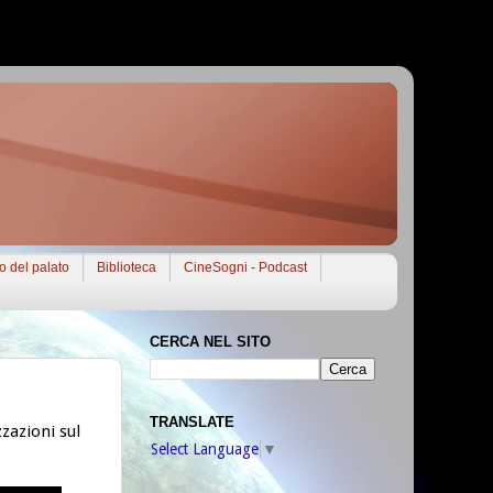
to del palato
Biblioteca
CineSogni - Podcast
CERCA NEL SITO
TRANSLATE
zazioni sul
Select Language
▼