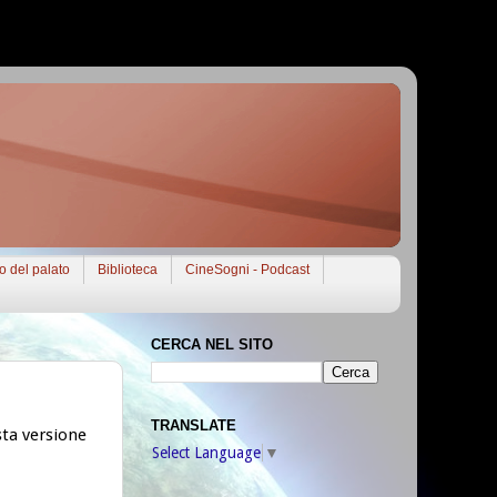
to del palato
Biblioteca
CineSogni - Podcast
CERCA NEL SITO
TRANSLATE
ta versione
Select Language
▼