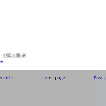
ina
ecente
Home page
Post 