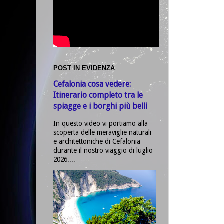
POST IN EVIDENZA
Cefalonia cosa vedere:
Itinerario completo tra le
spiagge e i borghi più belli
In questo video vi portiamo alla
scoperta delle meraviglie naturali
e architettoniche di Cefalonia
durante il nostro viaggio di luglio
2026....