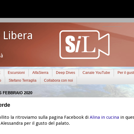
 Libera
tà
t
Escursioni
AlfaSierra
Deep Dives
Canale YouTube
Per il gus
o
Stefano Terraglia
Collabora con noi
6 FEBBRAIO 2020
erde
llito la ritroviamo sulla pagina Facebook di
Alina in cucina
in ques
Alessandra per il gusto del palato.