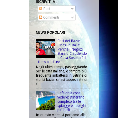
ISCRIVITI A
Post
Commenti
NEWS POPOLARI
Crisi dei Bazar
Cinesi in Italia:
Perché i Negozi
Stanno Chiudendo
e Cosa Sostituirà il
"Tutto a 1 Euro"
Negli ultimi tempi, passeggiando
per le città italiane, è sempre più
frequente imbattersi in vetrine di
storici bazar cinesi tappezzate di
c...
Cefalonia cosa
vedere: Itinerario
completo tra le
spiagge e i borghi
più belli
In questo video vi portiamo alla