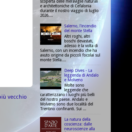
scoperta delle meraviglie naturali
e architettoniche di Cefalonia
durante il nostro viaggio di luglio
2026....
Salerno, l'incendio
del monte Stella
Altri roghi, altri
boschi devastati,
adesso è la volta di
Salerno, con un incendio che ha
avuto origine da piccoli focolai sul
monte Stella....
Deep Dives - La
leggenda di Andalo
e Molveno
Molte sono
leggende che
caratterizzano i luoghi più belli
più vecchio
del nostro paese. Andalo e
Molveno sono due località del
Trentino confinanti. Sui ...
La natura della
coscienza: dalle
neuroscienze alla