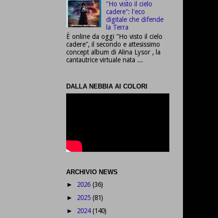
"Ho visto il cielo
cadere": l'eco
digitale che difende
la Terra
È online da oggi "Ho visto il cielo
cadere", il secondo e attesissimo
concept album di Alina Lysor , la
cantautrice virtuale nata ...
DALLA NEBBIA AI COLORI
ARCHIVIO NEWS
2026
(36)
►
2025
(81)
►
2024
(140)
►