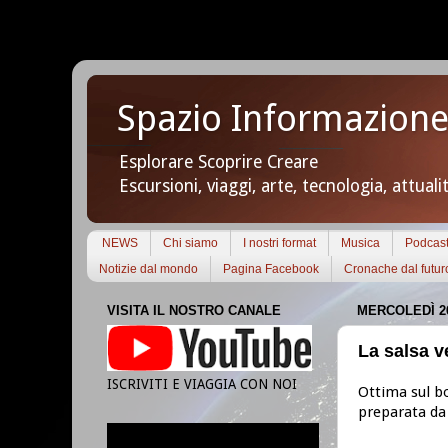
Spazio Informazione
Esplorare Scoprire Creare
Escursioni, viaggi, arte, tecnologia, attuali
NEWS
Chi siamo
I nostri format
Musica
Podcas
Notizie dal mondo
Pagina Facebook
Cronache dal futur
VISITA IL NOSTRO CANALE
MERCOLEDÌ 2
La salsa v
ISCRIVITI E VIAGGIA CON NOI
Ottima sul bo
preparata da 