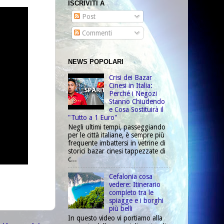
ISCRIVITI A
Post
Commenti
NEWS POPOLARI
Crisi dei Bazar
Cinesi in Italia:
Perché i Negozi
Stanno Chiudendo
e Cosa Sostituirà il
"Tutto a 1 Euro"
Negli ultimi tempi, passeggiando
per le città italiane, è sempre più
frequente imbattersi in vetrine di
storici bazar cinesi tappezzate di
c...
Cefalonia cosa
vedere: Itinerario
completo tra le
spiagge e i borghi
più belli
In questo video vi portiamo alla