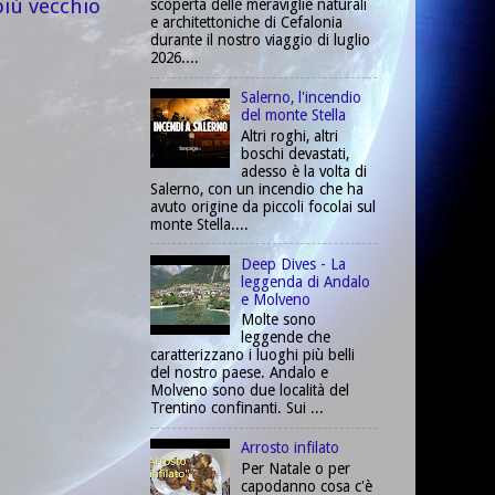
più vecchio
scoperta delle meraviglie naturali
e architettoniche di Cefalonia
durante il nostro viaggio di luglio
2026....
Salerno, l'incendio
del monte Stella
Altri roghi, altri
boschi devastati,
adesso è la volta di
Salerno, con un incendio che ha
avuto origine da piccoli focolai sul
monte Stella....
Deep Dives - La
leggenda di Andalo
e Molveno
Molte sono
leggende che
caratterizzano i luoghi più belli
del nostro paese. Andalo e
Molveno sono due località del
Trentino confinanti. Sui ...
Arrosto infilato
Per Natale o per
capodanno cosa c'è