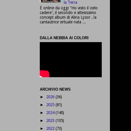
la Terra
È online da oggi "Ho visto il cielo
cadere", il secondo e attesissimo
concept album di Alina Lysor , la
cantautrice virtuale nata ...
DALLA NEBBIA AI COLORI
ARCHIVIO NEWS
2026
(36)
►
2025
(81)
►
2024
(140)
►
2023
(105)
►
2022
(73)
►