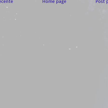
ecente
Home page
Post 