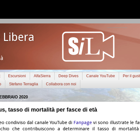
 Libera
tà
t
Escursioni
AlfaSierra
Deep Dives
Canale YouTube
Per il gus
o
Stefano Terraglia
Collabora con noi
EBBRAIO 2020
s, tasso di mortalità per fasce di età
eo condiviso dal canale YouTube di
Fanpage
vi sono illustrate le fa
ischio che contribuiscono a determinare il tasso di mortalità