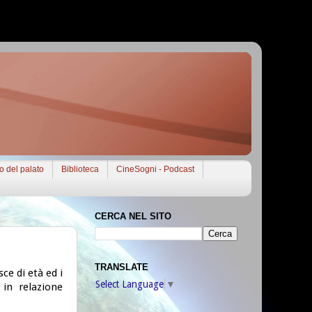
to del palato
Biblioteca
CineSogni - Podcast
CERCA NEL SITO
TRANSLATE
sce di età ed i
Select Language
▼
 in relazione