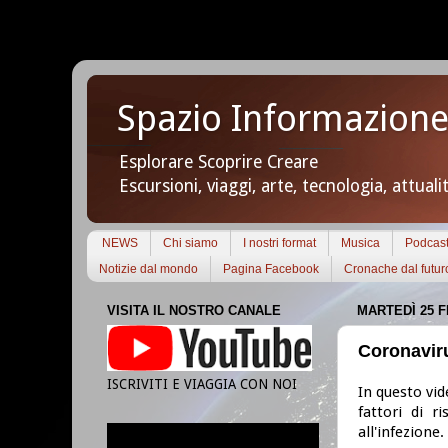
Spazio Informazione
Esplorare Scoprire Creare
Escursioni, viaggi, arte, tecnologia, attuali
NEWS
Chi siamo
I nostri format
Musica
Podcas
Notizie dal mondo
Pagina Facebook
Cronache dal futur
VISITA IL NOSTRO CANALE
MARTEDÌ 25 F
Coronaviru
ISCRIVITI E VIAGGIA CON NOI
In questo vid
fattori di r
all'infezione.