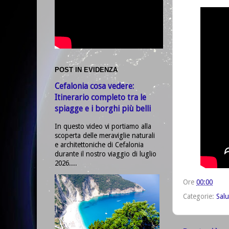
POST IN EVIDENZA
Cefalonia cosa vedere:
Itinerario completo tra le
spiagge e i borghi più belli
In questo video vi portiamo alla
scoperta delle meraviglie naturali
e architettoniche di Cefalonia
durante il nostro viaggio di luglio
2026....
Ore
00:00
Categorie:
Salu