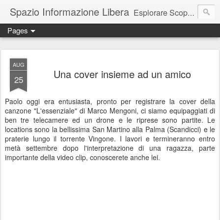
Spazio Informazione Libera
Esplorare Scoprire Creare
Pages
Escursioni, viaggi, arte, tecnologia, attualità
AUG
Una cover insieme ad un amico
25
Paolo oggi era entusiasta, pronto per registrare la cover della
canzone "L'essenziale" di Marco Mengoni, ci siamo equipaggiati di
ben tre telecamere ed un drone e le riprese sono partite. Le
locations sono la bellissima San Martino alla Palma (Scandicci) e le
praterie lungo il torrente Vingone. I lavori e termineranno entro
metà settembre dopo l'interpretazione di una ragazza, parte
importante della video clip, conoscerete anche lei.