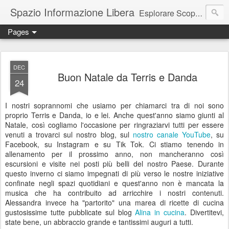
Spazio Informazione Libera
Esplorare Scoprire Creare
Pages
Escursioni, viaggi, arte, tecnologia, attualità
DEC
Buon Natale da Terris e Danda
24
I nostri soprannomi che usiamo per chiamarci tra di noi sono
proprio Terris e Danda, io e lei. Anche quest'anno siamo giunti al
Natale, così cogliamo l'occasione per ringraziarvi tutti per essere
venuti a trovarci sul nostro blog, sul
nostro canale YouTube
, su
Facebook, su Instagram e su Tik Tok. Ci stiamo tenendo in
allenamento per il prossimo anno, non mancheranno così
escursioni e visite nei posti più belli del nostro Paese. Durante
questo inverno ci siamo impegnati di più verso le nostre iniziative
confinate negli spazi quotidiani e quest'anno non è mancata la
musica che ha contribuito ad arricchire i nostri contenuti.
Alessandra invece ha "partorito" una marea di ricette di cucina
gustosissime tutte pubblicate sul blog
Alina in cucina
. Divertitevi,
state bene, un abbraccio grande e tantissimi auguri a tutti.