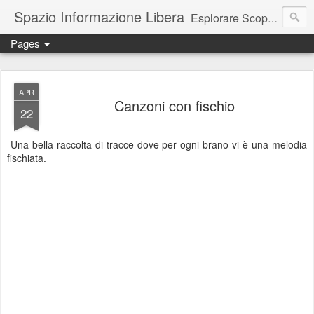
Spazio Informazione Libera
Esplorare Scoprire Creare
Pages
Escursioni, viaggi, arte, tecnologia, attualità
APR
Canzoni con fischio
22
Una bella raccolta di tracce dove per ogni brano vi è una melodia
fischiata.