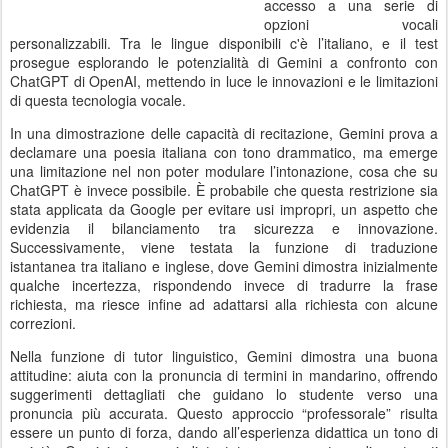
accesso a una serie di
opzioni vocali
personalizzabili. Tra le lingue disponibili c'è l’italiano, e il test
prosegue esplorando le potenzialità di Gemini a confronto con
ChatGPT di OpenAI, mettendo in luce le innovazioni e le limitazioni
di questa tecnologia vocale.
In una dimostrazione delle capacità di recitazione, Gemini prova a
declamare una poesia italiana con tono drammatico, ma emerge
una limitazione nel non poter modulare l’intonazione, cosa che su
ChatGPT è invece possibile. È probabile che questa restrizione sia
stata applicata da Google per evitare usi impropri, un aspetto che
evidenzia il bilanciamento tra sicurezza e innovazione.
Successivamente, viene testata la funzione di traduzione
istantanea tra italiano e inglese, dove Gemini dimostra inizialmente
qualche incertezza, rispondendo invece di tradurre la frase
richiesta, ma riesce infine ad adattarsi alla richiesta con alcune
correzioni.
Nella funzione di tutor linguistico, Gemini dimostra una buona
attitudine: aiuta con la pronuncia di termini in mandarino, offrendo
suggerimenti dettagliati che guidano lo studente verso una
pronuncia più accurata. Questo approccio “professorale” risulta
essere un punto di forza, dando all’esperienza didattica un tono di