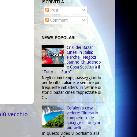
ISCRIVITI A
Post
Commenti
NEWS POPOLARI
Crisi dei Bazar
Cinesi in Italia:
Perché i Negozi
Stanno Chiudendo
e Cosa Sostituirà il
"Tutto a 1 Euro"
Negli ultimi tempi, passeggiando
per le città italiane, è sempre più
frequente imbattersi in vetrine di
storici bazar cinesi tappezzate di
c...
Cefalonia cosa
vedere: Itinerario
più vecchio
completo tra le
spiagge e i borghi
più belli
In questo video vi portiamo alla