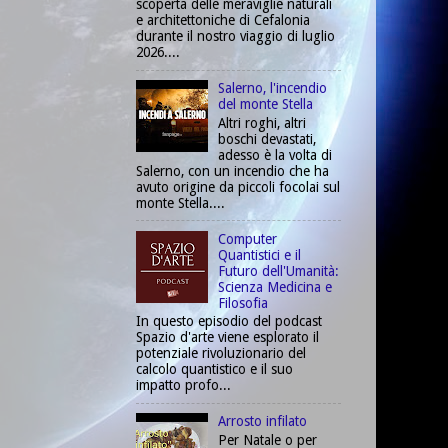
scoperta delle meraviglie naturali
e architettoniche di Cefalonia
durante il nostro viaggio di luglio
2026....
Salerno, l'incendio
del monte Stella
Altri roghi, altri
boschi devastati,
adesso è la volta di
Salerno, con un incendio che ha
avuto origine da piccoli focolai sul
monte Stella....
Computer
Quantistici e il
Futuro dell'Umanità:
Scienza Medicina e
Filosofia
In questo episodio del podcast
Spazio d'arte viene esplorato il
potenziale rivoluzionario del
calcolo quantistico e il suo
impatto profo...
Arrosto infilato
Per Natale o per