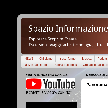
Spazio Informazione
Esplorare Scoprire Creare
Escursioni, viaggi, arte, tecnologia, attuali
NEWS
Chi siamo
I nostri format
Musica
Podcas
Notizie dal mondo
Pagina Facebook
Cronache dal futur
VISITA IL NOSTRO CANALE
MERCOLEDÌ 2
Panorama 
ISCRIVITI E VIAGGIA CON NOI