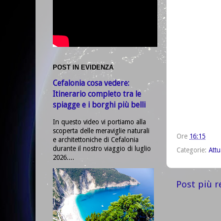
POST IN EVIDENZA
Cefalonia cosa vedere:
Itinerario completo tra le
spiagge e i borghi più belli
In questo video vi portiamo alla
scoperta delle meraviglie naturali
Ore
16:15
e architettoniche di Cefalonia
durante il nostro viaggio di luglio
Categorie:
Attu
2026....
Post più r