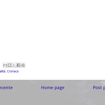
alità
,
Cronaca
ecente
Home page
Post 