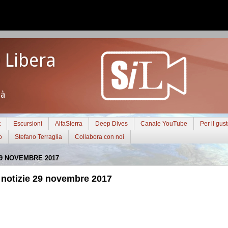
 Libera
tà
t
Escursioni
AlfaSierra
Deep Dives
Canale YouTube
Per il gus
o
Stefano Terraglia
Collabora con noi
9 NOVEMBRE 2017
notizie 29 novembre 2017