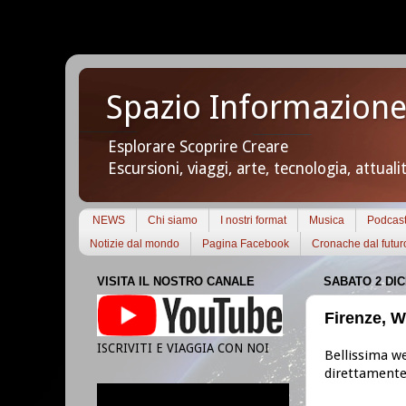
Spazio Informazione
Esplorare Scoprire Creare
Escursioni, viaggi, arte, tecnologia, attuali
NEWS
Chi siamo
I nostri format
Musica
Podcas
Notizie dal mondo
Pagina Facebook
Cronache dal futur
VISITA IL NOSTRO CANALE
SABATO 2 DI
Firenze, 
ISCRIVITI E VIAGGIA CON NOI
Bellissima w
direttamente