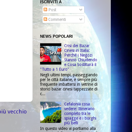
ISCRIVITI A
Post
Commenti
NEWS POPOLARI
Crisi dei Bazar
Cinesi in Italia:
Perché i Negozi
Stanno Chiudendo
e Cosa Sostituirà il
"Tutto a 1 Euro"
Negli ultimi tempi, passeggiando
per le città italiane, è sempre più
frequente imbattersi in vetrine di
storici bazar cinesi tappezzate di
c...
Cefalonia cosa
vedere: Itinerario
più vecchio
completo tra le
spiagge e i borghi
più belli
In questo video vi portiamo alla