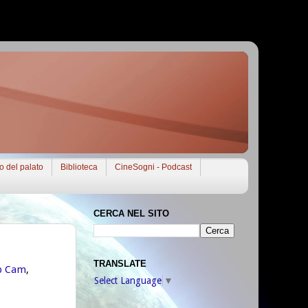
to del palato
Biblioteca
CineSogni - Podcast
CERCA NEL SITO
TRANSLATE
p Cam
,
Select Language
▼