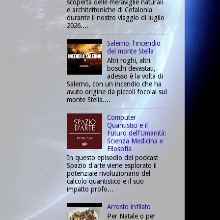
scoperta delle meraviglie naturali
e architettoniche di Cefalonia
durante il nostro viaggio di luglio
2026....
Salerno, l'incendio
del monte Stella
Altri roghi, altri
boschi devastati,
adesso è la volta di
Salerno, con un incendio che ha
avuto origine da piccoli focolai sul
monte Stella....
Computer
Quantistici e il
Futuro dell'Umanità:
Scienza Medicina e
Filosofia
In questo episodio del podcast
Spazio d'arte viene esplorato il
potenziale rivoluzionario del
calcolo quantistico e il suo
impatto profo...
Arrosto infilato
Per Natale o per