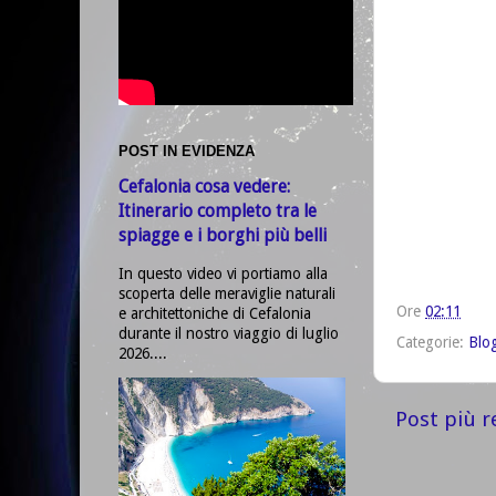
POST IN EVIDENZA
Cefalonia cosa vedere:
Itinerario completo tra le
spiagge e i borghi più belli
In questo video vi portiamo alla
scoperta delle meraviglie naturali
Ore
02:11
e architettoniche di Cefalonia
durante il nostro viaggio di luglio
Categorie:
Blo
2026....
Post più r