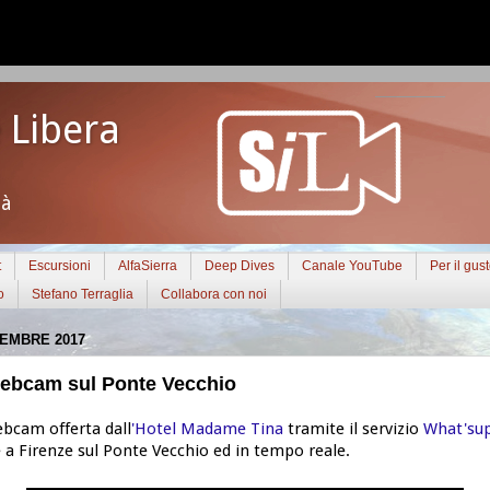
 Libera
tà
t
Escursioni
AlfaSierra
Deep Dives
Canale YouTube
Per il gus
o
Stefano Terraglia
Collabora con noi
CEMBRE 2017
Webcam sul Ponte Vecchio
ebcam offerta dall
'Hotel Madame Tina
tramite il servizio
What'su
 a Firenze sul Ponte Vecchio ed in tempo reale.