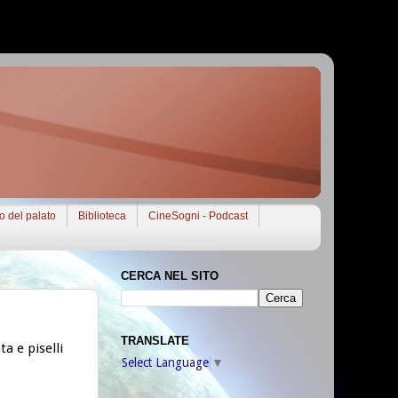
to del palato
Biblioteca
CineSogni - Podcast
CERCA NEL SITO
TRANSLATE
a e piselli
Select Language
▼