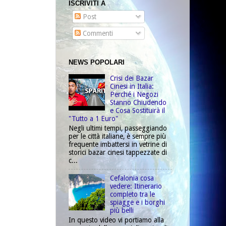
ISCRIVITI A
Post
Commenti
NEWS POPOLARI
Crisi dei Bazar
Cinesi in Italia:
Perché i Negozi
Stanno Chiudendo
e Cosa Sostituirà il
"Tutto a 1 Euro"
Negli ultimi tempi, passeggiando
per le città italiane, è sempre più
frequente imbattersi in vetrine di
storici bazar cinesi tappezzate di
c...
Cefalonia cosa
vedere: Itinerario
completo tra le
spiagge e i borghi
più belli
In questo video vi portiamo alla