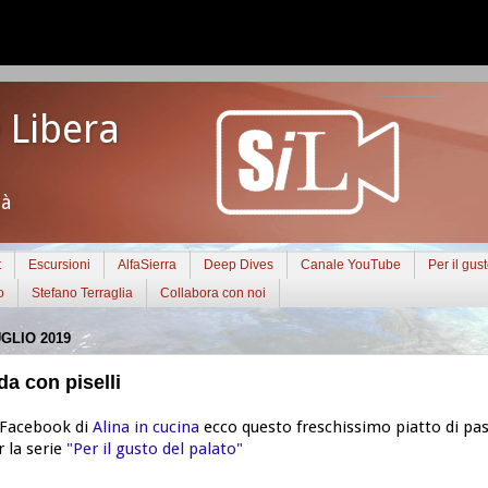
 Libera
tà
t
Escursioni
AlfaSierra
Deep Dives
Canale YouTube
Per il gus
o
Stefano Terraglia
Collabora con noi
GLIO 2019
da con piselli
 Facebook di
Alina in cucina
ecco questo freschissimo piatto di past
r la serie
"Per il gusto del palato"