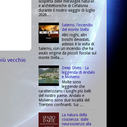
scoperta delle meraviglie naturali
e architettoniche di Cefalonia
durante il nostro viaggio di luglio
2026....
Salerno, l'incendio
del monte Stella
Altri roghi, altri
boschi devastati,
adesso è la volta di
Salerno, con un incendio che ha
avuto origine da piccoli focolai sul
monte Stella....
più vecchio
Deep Dives - La
leggenda di Andalo
e Molveno
Molte sono
leggende che
caratterizzano i luoghi più belli
del nostro paese. Andalo e
Molveno sono due località del
Trentino confinanti. Sui ...
La natura della
coscienza: dalle
neuroscienze alla