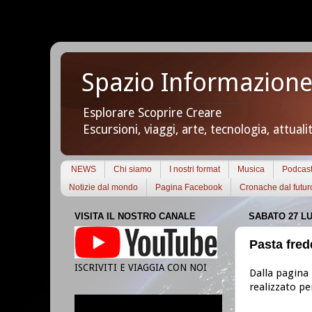
Spazio Informazione
Esplorare Scoprire Creare
Escursioni, viaggi, arte, tecnologia, attuali
NEWS
Chi siamo
I nostri format
Musica
Podcas
Notizie dal mondo
Pagina Facebook
Cronache dal futur
VISITA IL NOSTRO CANALE
SABATO 27 LU
Pasta fred
ISCRIVITI E VIAGGIA CON NOI
Dalla pagina
realizzato pe