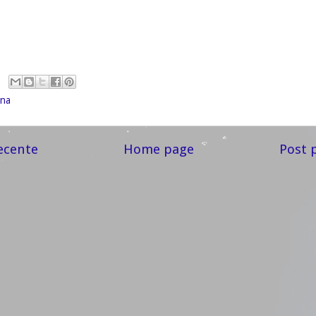
ina
ecente
Home page
Post 