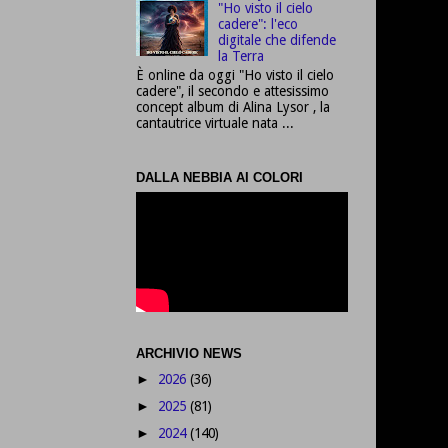
"Ho visto il cielo
cadere": l'eco
digitale che difende
la Terra
È online da oggi "Ho visto il cielo
cadere", il secondo e attesissimo
concept album di Alina Lysor , la
cantautrice virtuale nata ...
DALLA NEBBIA AI COLORI
ARCHIVIO NEWS
2026
(36)
►
2025
(81)
►
2024
(140)
►