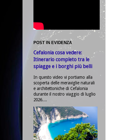
POST IN EVIDENZA
Cefalonia cosa vedere:
Itinerario completo tra le
spiagge e i borghi più belli
In questo video vi portiamo alla
scoperta delle meraviglie naturali
e architettoniche di Cefalonia
durante il nostro viaggio di luglio
2026....