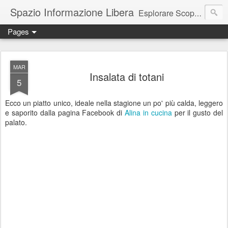
Spazio Informazione Libera
Esplorare Scoprire Creare
Pages
Escursioni, viaggi, arte, tecnologia, attualità
MAR
Insalata di totani
5
Ecco un piatto unico, ideale nella stagione un po' più calda, leggero
e saporito dalla pagina Facebook di
Alina in cucina
per il gusto del
palato.