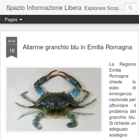
Spazio Informazione Libera
Esplorare Scoprire Creare
Pages
Escursioni, viaggi, arte, tecnologia, attualità
AUG
Allarme granchio blu in Emilia Romagna
18
La Regione
Emilia
Romagna
chiede lo
stato di
emergenza
nazionale per
affrontare il
problema del
granchio blu.
Si richiede un
adeguato
sostegno