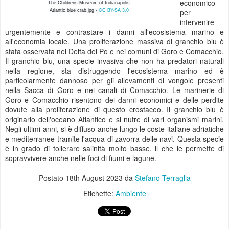
economico
The Childrens Museum of Indianapolis
CC BY-SA 3.0
per
Atlantic blue crab.jpg -
intervenire
urgentemente e contrastare i danni all'ecosistema marino e
all'economia locale. Una proliferazione massiva di granchio blu è
stata osservata nel Delta del Po e nei comuni di Goro e Comacchio.
Il granchio blu, una specie invasiva che non ha predatori naturali
nella regione, sta distruggendo l'ecosistema marino ed è
particolarmente dannoso per gli allevamenti di vongole presenti
nella Sacca di Goro e nei canali di Comacchio. Le marinerie di
Goro e Comacchio risentono dei danni economici e delle perdite
dovute alla proliferazione di questo crostaceo. Il granchio blu è
originario dell'oceano Atlantico e si nutre di vari organismi marini.
Negli ultimi anni, si è diffuso anche lungo le coste italiane adriatiche
e mediterranee tramite l'acqua di zavorra delle navi. Questa specie
è in grado di tollerare salinità molto basse, il che le permette di
sopravvivere anche nelle foci di fiumi e lagune.
Postato
18th August 2023
da
Stefano Terraglia
Etichette:
Ambiente