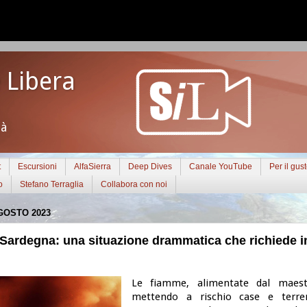
 Libera
tà
t
Escursioni
AlfaSierra
Deep Dives
Canale YouTube
Per il gus
o
Stefano Terraglia
Collabora con noi
GOSTO 2023
 Sardegna: una situazione drammatica che richiede
Le fiamme, alimentate dal maest
mettendo a rischio case e terre