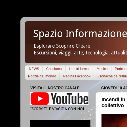
Spazio Informazione
Esplorare Scoprire Creare
Escursioni, viaggi, arte, tecnologia, attuali
NEWS
Chi siamo
I nostri format
Musica
Podcas
Notizie dal mondo
Pagina Facebook
Cronache dal futur
VISITA IL NOSTRO CANALE
GIOVEDÌ 10 A
Incendi in
collettivo
ISCRIVITI E VIAGGIA CON NOI