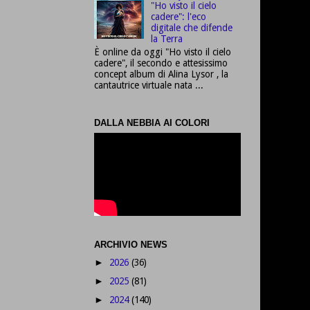
"Ho visto il cielo
cadere": l'eco
digitale che difende
la Terra
È online da oggi "Ho visto il cielo
cadere", il secondo e attesissimo
concept album di Alina Lysor , la
cantautrice virtuale nata ...
DALLA NEBBIA AI COLORI
ARCHIVIO NEWS
2026
(36)
►
2025
(81)
►
2024
(140)
►