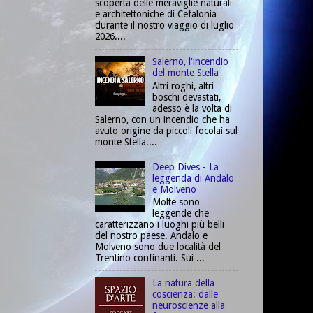
scoperta delle meraviglie naturali
e architettoniche di Cefalonia
durante il nostro viaggio di luglio
2026....
Salerno, l'incendio
del monte Stella
Altri roghi, altri
boschi devastati,
adesso è la volta di
Salerno, con un incendio che ha
avuto origine da piccoli focolai sul
monte Stella....
Deep Dives - La
leggenda di Andalo
e Molveno
Molte sono
leggende che
caratterizzano i luoghi più belli
del nostro paese. Andalo e
Molveno sono due località del
Trentino confinanti. Sui ...
La natura della
coscienza: dalle
neuroscienze alla