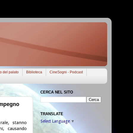
to del palato
Biblioteca
CineSogni - Podcast
CERCA NEL SITO
 impegno
TRANSLATE
Select Language
▼
rale, stanno
ni, causando