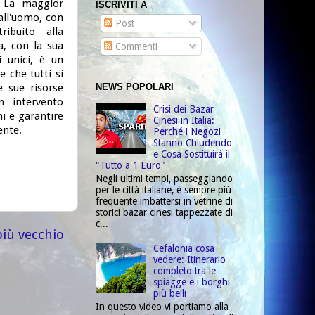
. La maggior
ISCRIVITI A
all'uomo, con
Post
ibuito alla
a, con la sua
Commenti
i unici, è un
 che tutti si
NEWS POPOLARI
e sue risorse
n intervento
Crisi dei Bazar
ni e garantire
Cinesi in Italia:
ente.
Perché i Negozi
Stanno Chiudendo
e Cosa Sostituirà il
"Tutto a 1 Euro"
Negli ultimi tempi, passeggiando
per le città italiane, è sempre più
frequente imbattersi in vetrine di
storici bazar cinesi tappezzate di
c...
più vecchio
Cefalonia cosa
vedere: Itinerario
completo tra le
spiagge e i borghi
più belli
In questo video vi portiamo alla