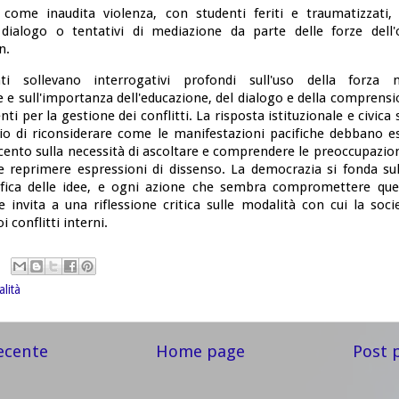
a come inaudita violenza, con studenti feriti e traumatizzati,
 dialogo o tentativi di mediazione da parte delle forze dell
n.
ti sollevano interrogativi profondi sull'uso della forza n
 e sull'importanza dell'educazione, del dialogo e della comprensi
i per la gestione dei conflitti. La risposta istituzionale e civica
rio di riconsiderare come le manifestazioni pacifiche debbano es
ento sulla necessità di ascoltare e comprendere le preoccupazion
e reprimere espressioni di dissenso. La democrazia si fonda sul
ifica delle idee, e ogni azione che sembra compromettere que
 invita a una riflessione critica sulle modalità con cui la socie
oi conflitti interni.
alità
ecente
Home page
Post 