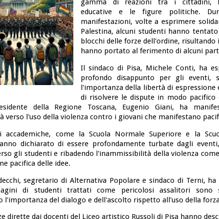
gamma di reazioni tra i cittadini, le
educative e le figure politiche. Du
manifestazioni, volte a esprimere solida
Palestina, alcuni studenti hanno tentato
blocchi delle forze dell'ordine, risultando 
hanno portato al ferimento di alcuni part
Il sindaco di Pisa, Michele Conti, ha es
profondo disappunto per gli eventi, s
l'importanza della libertà di espressione 
di risolvere le dispute in modo pacifico
esidente della Regione Toscana, Eugenio Giani, ha manife
tà verso l'uso della violenza contro i giovani che manifestano pac
oni accademiche, come la Scuola Normale Superiore e la Scuo
anno dichiarato di essere profondamente turbate dagli event
erso gli studenti e ribadendo l'inammissibilità della violenza come
e pacifica delle idee.
ecchi, segretario di Alternativa Popolare e sindaco di Terni, 
gini di studenti trattati come pericolosi assalitori sono s
 l'importanza del dialogo e dell'ascolto rispetto all'uso della forza
 dirette dai docenti del Liceo artistico Russoli di Pisa hanno descr