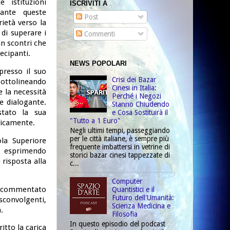
 istituzioni
ISCRIVITI A
rante queste
Post
rietà verso la
 di superare i
Commenti
in scontri che
ecipanti.
NEWS POPOLARI
presso il suo
Crisi dei Bazar
ottolineando
Cinesi in Italia:
e la necessità
Perché i Negozi
 e dialogante.
Stanno Chiudendo
stato la sua
e Cosa Sostituirà il
"Tutto a 1 Euro"
ificamente.
Negli ultimi tempi, passeggiando
per le città italiane, è sempre più
la Superiore
frequente imbattersi in vetrine di
i, esprimendo
storici bazar cinesi tappezzate di
 risposta alla
c...
Computer
ha commentato
Quantistici e il
Futuro dell'Umanità:
convolgenti,
Scienza Medicina e
.
Filosofia
In questo episodio del podcast
itto la carica