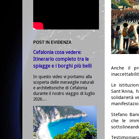
POST IN EVIDENZA
Cefalonia cosa vedere:
Itinerario completo tra le
spiagge e i borghi più belli
Anche il pr
inaccettabili
In questo video vi portiamo alla
scoperta delle meraviglie naturali
Le istituzi
e architettoniche di Cefalonia
Sant'Anna, h
durante il nostro viaggio di luglio
solidarietà v
2026....
manifestazion
Stefano Band
che le imma
sottolineando
Testimonianze