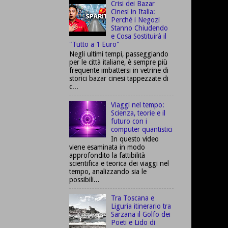
Crisi dei Bazar
Cinesi in Italia:
Perché i Negozi
Stanno Chiudendo
e Cosa Sostituirà il
"Tutto a 1 Euro"
Negli ultimi tempi, passeggiando
per le città italiane, è sempre più
frequente imbattersi in vetrine di
storici bazar cinesi tappezzate di
c...
Viaggi nel tempo:
Scienza, teorie e il
futuro con i
computer quantistici
In questo video
viene esaminata in modo
approfondito la fattibilità
scientifica e teorica dei viaggi nel
tempo, analizzando sia le
possibili...
Tra Toscana e
Liguria itinerario tra
Sarzana il Golfo dei
Poeti e Lido di