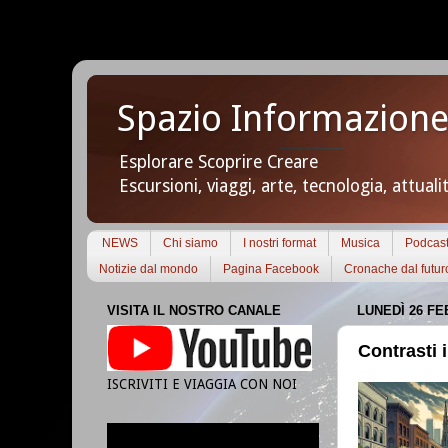
Spazio Informazione
Esplorare Scoprire Creare
Escursioni, viaggi, arte, tecnologia, attuali
NEWS
Chi siamo
I nostri format
Musica
Podcas
Notizie dal mondo
Pagina Facebook
Cronache dal futur
VISITA IL NOSTRO CANALE
LUNEDÌ 26 FE
Contrasti 
ISCRIVITI E VIAGGIA CON NOI