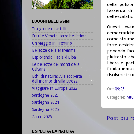
della polizi
l'assenza di
dell'escalatio
LUOGHI BELLISSIMI
Questi even
Tra grotte e castelli
democratiche
Friuli e Veneto, terre bellissime
come strument
Un viaggio in Trentino
forte deside
Bellezze della Maremma
ponendo l'acc
piuttosto ch
Esplorando l'isola d'Elba
libera e pac
Le bellezze dei monti della
fondamentale
Calvana
risolvere i su
Echi di natura: Alla scoperta
dell'incanto di Villa Strozzi
Viaggiare in Europa 2022
Ore
09:25
Sardegna 2023
Categorie:
Attu
Sardegna 2024
Sardegna 2025
Zante 2025
Post più r
ESPLORA LA NATURA