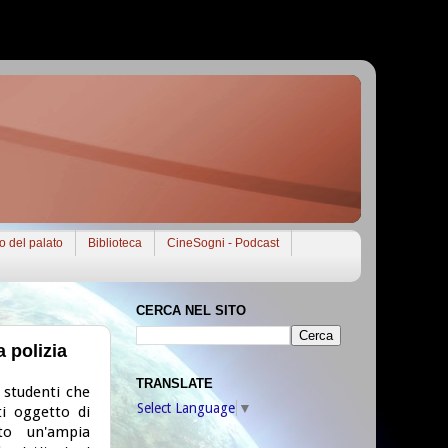
to del palato
Biblioteca
CineSogni - Podcast
CERCA NEL SITO
a polizia
TRANSLATE
e studenti che
Select Language
▼
i oggetto di
ato un'ampia