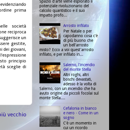
Spazio d'arte viene esplorato il
 evidenziando
potenziale rivoluzionario del
'ordine prima
calcolo quantistico e il suo
impatto profo...
Arrosto infilato
elle società
Per Natale o per
one reciproca
capodanno cosa c'è
 suggerisce un
di più buono che
sere gestite,
un bell'arrosto
i dei giovani,
misto? Ecco a voi quest'arrosto
infilato, e per infilato in...
l'espressione
sto principio
Salerno, l'incendio
tà sceglie di
del monte Stella
Altri roghi, altri
boschi devastati,
adesso è la volta di
Salerno, con un incendio che ha
avuto origine da piccoli focolai sul
monte Stella....
Cefalonia in bianco
e nero - Come in un
più vecchio
sogno
C'è un momento in
cui un ricordo