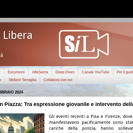
 Libera
tà
t
Escursioni
AlfaSierra
Deep Dives
Canale YouTube
Per il gus
o
Stefano Terraglia
Collabora con noi
BBRAIO 2024
in Piazza: Tra espressione giovanile e intervento dell
Gli eventi recenti a Pisa e Firenze, dov
manifestavano pacificamente sono stat
cariche della polizia, hanno sollev