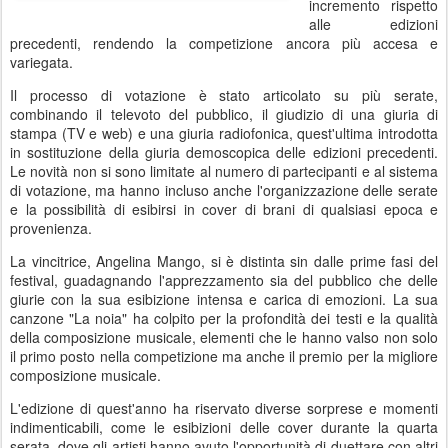
incremento rispetto
alle edizioni
precedenti, rendendo la competizione ancora più accesa e
variegata.
Il processo di votazione è stato articolato su più serate,
combinando il televoto del pubblico, il giudizio di una giuria di
stampa (TV e web) e una giuria radiofonica, quest'ultima introdotta
in sostituzione della giuria demoscopica delle edizioni precedenti.
Le novità non si sono limitate al numero di partecipanti e al sistema
di votazione, ma hanno incluso anche l'organizzazione delle serate
e la possibilità di esibirsi in cover di brani di qualsiasi epoca e
provenienza.
La vincitrice, Angelina Mango, si è distinta sin dalle prime fasi del
festival, guadagnando l'apprezzamento sia del pubblico che delle
giurie con la sua esibizione intensa e carica di emozioni. La sua
canzone "La noia" ha colpito per la profondità dei testi e la qualità
della composizione musicale, elementi che le hanno valso non solo
il primo posto nella competizione ma anche il premio per la migliore
composizione musicale.
L'edizione di quest'anno ha riservato diverse sorprese e momenti
indimenticabili, come le esibizioni delle cover durante la quarta
serata, dove gli artisti hanno avuto l'opportunità di duettare con altri