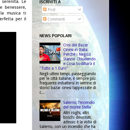
serenità. Le
ISCRIVITI A
 e benessere,
Post
 la musica ti
fetta per il
Commenti
NEWS POPOLARI
Crisi dei Bazar
Cinesi in Italia:
Perché i Negozi
Stanno Chiudendo
e Cosa Sostituirà il
"Tutto a 1 Euro"
Negli ultimi tempi, passeggiando
per le città italiane, è sempre più
frequente imbattersi in vetrine di
storici bazar cinesi tappezzate di
c...
Salerno, l'incendio
del monte Stella
Altri roghi, altri
boschi devastati,
adesso è la volta di
Salerno, con un incendio che ha