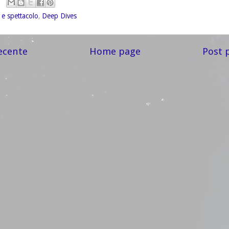
 e spettacolo
,
Deep Dives
ecente
Home page
Post 