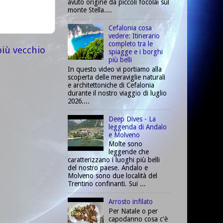
avuto origine da piccoli focolai sul
monte Stella....
Cefalonia cosa
vedere: Itinerario
completo tra le
più vecchio
spiagge e i borghi
più belli
In questo video vi portiamo alla
scoperta delle meraviglie naturali
e architettoniche di Cefalonia
durante il nostro viaggio di luglio
2026....
Deep Dives - La
leggenda di Andalo
e Molveno
Molte sono
leggende che
caratterizzano i luoghi più belli
del nostro paese. Andalo e
Molveno sono due località del
Trentino confinanti. Sui ...
Arrosto infilato
Per Natale o per
capodanno cosa c'è