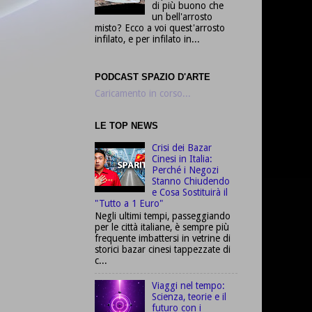
di più buono che
un bell'arrosto
misto? Ecco a voi quest'arrosto
infilato, e per infilato in...
PODCAST SPAZIO D'ARTE
Caricamento in corso...
LE TOP NEWS
Crisi dei Bazar
Cinesi in Italia:
Perché i Negozi
Stanno Chiudendo
e Cosa Sostituirà il
"Tutto a 1 Euro"
Negli ultimi tempi, passeggiando
per le città italiane, è sempre più
frequente imbattersi in vetrine di
storici bazar cinesi tappezzate di
c...
Viaggi nel tempo:
Scienza, teorie e il
futuro con i