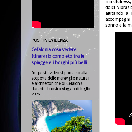
mindfulness
dolci vibraz
aiutando a r
accompagni 
sonno e la m
POST IN EVIDENZA
Cefalonia cosa vedere:
Itinerario completo tra le
spiagge e i borghi più belli
In questo video vi portiamo alla
scoperta delle meraviglie naturali
e architettoniche di Cefalonia
durante il nostro viaggio di luglio
2026....