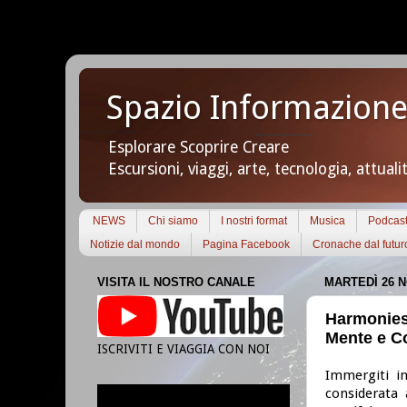
Spazio Informazione
Esplorare Scoprire Creare
Escursioni, viaggi, arte, tecnologia, attuali
NEWS
Chi siamo
I nostri format
Musica
Podcas
Notizie dal mondo
Pagina Facebook
Cronache dal futur
VISITA IL NOSTRO CANALE
MARTEDÌ 26 
Harmonies 
Mente e C
ISCRIVITI E VIAGGIA CON NOI
Immergiti in
considerata 