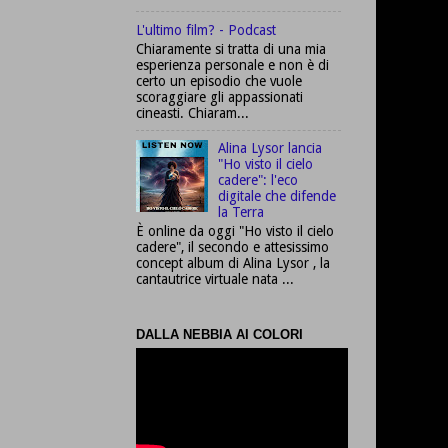
L'ultimo film? - Podcast
Chiaramente si tratta di una mia
esperienza personale e non è di
certo un episodio che vuole
scoraggiare gli appassionati
cineasti. Chiaram...
Alina Lysor lancia
"Ho visto il cielo
cadere": l'eco
digitale che difende
la Terra
È online da oggi "Ho visto il cielo
cadere", il secondo e attesissimo
concept album di Alina Lysor , la
cantautrice virtuale nata ...
DALLA NEBBIA AI COLORI