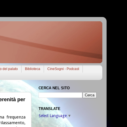
to del palato
Biblioteca
CineSogni - Podcast
CERCA NEL SITO
erenità per
TRANSLATE
Select Language
▼
una frequenza
rilassamento,