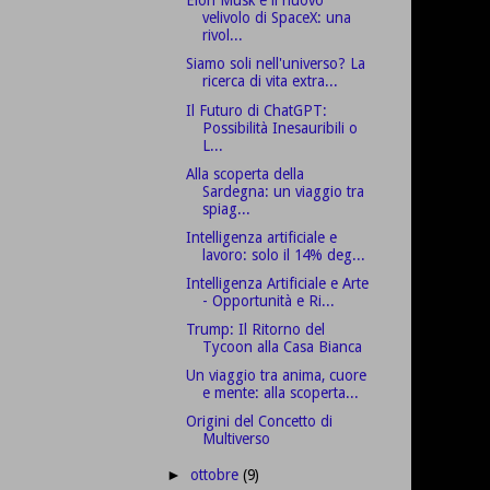
Elon Musk e il nuovo
velivolo di SpaceX: una
rivol...
Siamo soli nell'universo? La
ricerca di vita extra...
Il Futuro di ChatGPT:
Possibilità Inesauribili o
L...
Alla scoperta della
Sardegna: un viaggio tra
spiag...
Intelligenza artificiale e
lavoro: solo il 14% deg...
Intelligenza Artificiale e Arte
- Opportunità e Ri...
Trump: Il Ritorno del
Tycoon alla Casa Bianca
Un viaggio tra anima, cuore
e mente: alla scoperta...
Origini del Concetto di
Multiverso
ottobre
(9)
►