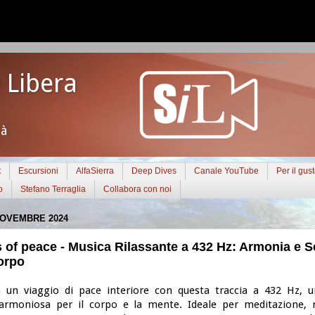
 Libera
tà
t
Escursioni
AlfaSierra
Deep Dives
Canale YouTube
Per il gus
o
Stefano Terraglia
Collabora con noi
NOVEMBRE 2024
of peace - Musica Rilassante a 432 Hz: Armonia e S
orpo
 un viaggio di pace interiore con questa traccia a 432 Hz, 
armoniosa per il corpo e la mente. Ideale per meditazione, 