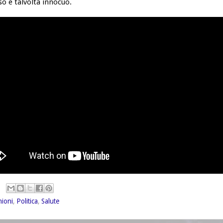
 e talvolta innocuo.
nioni
,
Politica
,
Salute