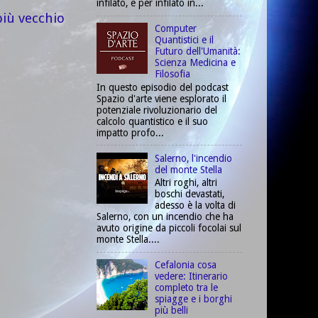
infilato, e per infilato in...
più vecchio
Computer
Quantistici e il
Futuro dell'Umanità:
Scienza Medicina e
Filosofia
In questo episodio del podcast
Spazio d'arte viene esplorato il
potenziale rivoluzionario del
calcolo quantistico e il suo
impatto profo...
Salerno, l'incendio
del monte Stella
Altri roghi, altri
boschi devastati,
adesso è la volta di
Salerno, con un incendio che ha
avuto origine da piccoli focolai sul
monte Stella....
Cefalonia cosa
vedere: Itinerario
completo tra le
spiagge e i borghi
più belli