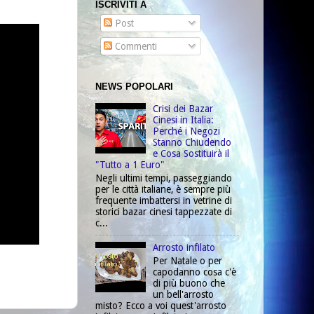
ISCRIVITI A
Post
Commenti
NEWS POPOLARI
Crisi dei Bazar
Cinesi in Italia:
Perché i Negozi
Stanno Chiudendo
e Cosa Sostituirà il
"Tutto a 1 Euro"
Negli ultimi tempi, passeggiando
per le città italiane, è sempre più
frequente imbattersi in vetrine di
storici bazar cinesi tappezzate di
c...
Arrosto infilato
Per Natale o per
capodanno cosa c'è
di più buono che
un bell'arrosto
misto? Ecco a voi quest'arrosto