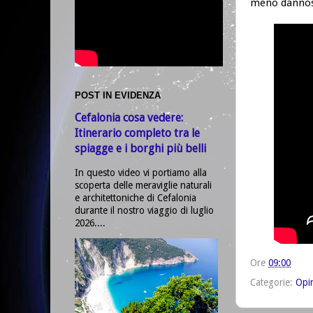
meno dannoso
POST IN EVIDENZA
Cefalonia cosa vedere:
Itinerario completo tra le
spiagge e i borghi più belli
In questo video vi portiamo alla
scoperta delle meraviglie naturali
e architettoniche di Cefalonia
durante il nostro viaggio di luglio
2026....
Ore
09:00
Categorie:
Opi