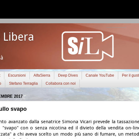
 Libera
tà
t
Escursioni
AlfaSierra
Deep Dives
Canale YouTube
Per il gus
o
Stefano Terraglia
Collabora con noi
EMBRE 2017
ullo svapo
o avanzato dalla senatrice Simona Vicari prevede la tassazione
o "svapo" con o senza nicotina ed il divieto della vendita on-li
zata" a chi aveva scelto un modo più sano di fumare, un metod