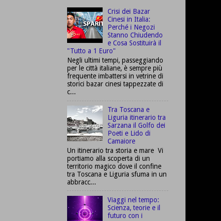
Crisi dei Bazar
Cinesi in Italia:
Perché i Negozi
Stanno Chiudendo
e Cosa Sostituirà il
"Tutto a 1 Euro"
Negli ultimi tempi, passeggiando
per le città italiane, è sempre più
frequente imbattersi in vetrine di
storici bazar cinesi tappezzate di
c...
Tra Toscana e
Liguria itinerario tra
Sarzana il Golfo dei
Poeti e Lido di
Camaiore
Un itinerario tra storia e mare Vi
portiamo alla scoperta di un
territorio magico dove il confine
tra Toscana e Liguria sfuma in un
abbracc...
Viaggi nel tempo:
Scienza, teorie e il
futuro con i