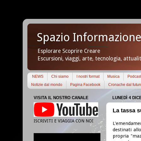
Spazio Informazione
Esplorare Scoprire Creare
Escursioni, viaggi, arte, tecnologia, attuali
NEWS
Chi siamo
I nostri format
Musica
Podcas
Notizie dal mondo
Pagina Facebook
Cronache dal futur
VISITA IL NOSTRO CANALE
LUNEDÌ 4 DIC
La tassa s
ISCRIVITI E VIAGGIA CON NOI
L'emendament
destinati all
propria "maz