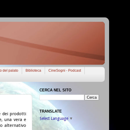
to del palato
Biblioteca
CineSogni - Podcast
CERCA NEL SITO
TRANSLATE
 dei prodotti
Select Language
▼
ne, una vera e
o alternativo