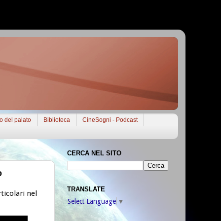
to del palato
Biblioteca
CineSogni - Podcast
CERCA NEL SITO
o
TRANSLATE
ticolari nel
Select Language
▼