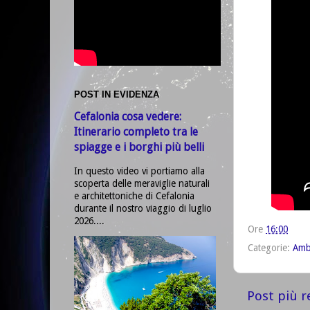
POST IN EVIDENZA
Cefalonia cosa vedere:
Itinerario completo tra le
spiagge e i borghi più belli
In questo video vi portiamo alla
scoperta delle meraviglie naturali
e architettoniche di Cefalonia
durante il nostro viaggio di luglio
2026....
Ore
16:00
Categorie:
Amb
Post più r