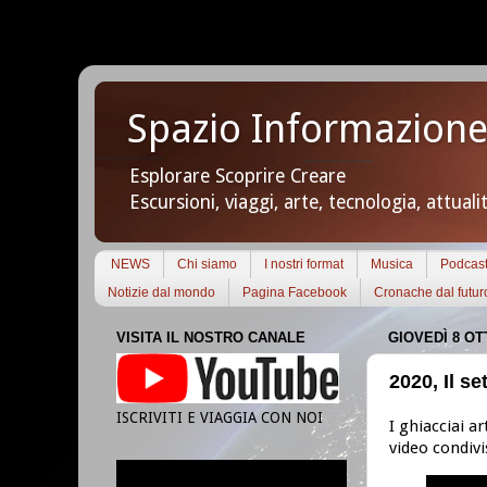
Spazio Informazione
Esplorare Scoprire Creare
Escursioni, viaggi, arte, tecnologia, attuali
NEWS
Chi siamo
I nostri format
Musica
Podcas
Notizie dal mondo
Pagina Facebook
Cronache dal futur
VISITA IL NOSTRO CANALE
GIOVEDÌ 8 OT
2020, Il se
ISCRIVITI E VIAGGIA CON NOI
I ghiacciai a
video condiv