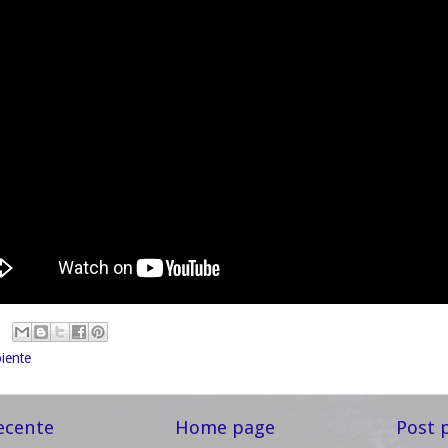
iente
ecente
Home page
Post 