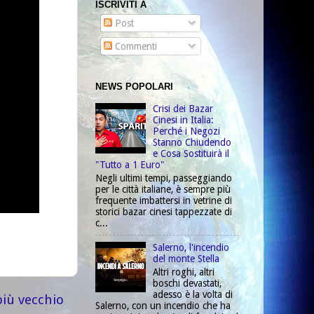
ISCRIVITI A
Post
Commenti
NEWS POPOLARI
Crisi dei Bazar
Cinesi in Italia:
Perché i Negozi
Stanno Chiudendo
e Cosa Sostituirà il
"Tutto a 1 Euro"
Negli ultimi tempi, passeggiando
per le città italiane, è sempre più
frequente imbattersi in vetrine di
storici bazar cinesi tappezzate di
c...
Salerno, l'incendio
del monte Stella
Altri roghi, altri
boschi devastati,
adesso è la volta di
più vecchio
Salerno, con un incendio che ha