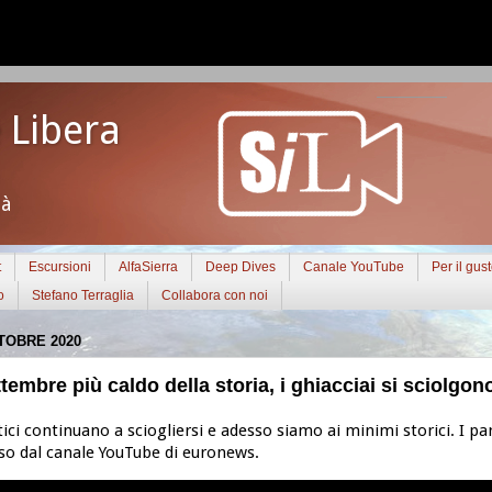
 Libera
tà
t
Escursioni
AlfaSierra
Deep Dives
Canale YouTube
Per il gus
o
Stefano Terraglia
Collabora con noi
TOBRE 2020
ttembre più caldo della storia, i ghiacciai si sciolgon
rtici continuano a sciogliersi e adesso siamo ai minimi storici. I par
iso dal canale YouTube di euronews.