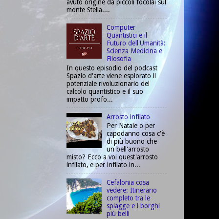
avuto origine da piccoli focolai sul
monte Stella....
Computer
Quantistici e il
Futuro dell'Umanità:
Scienza Medicina e
Filosofia
In questo episodio del podcast
Spazio d'arte viene esplorato il
potenziale rivoluzionario del
calcolo quantistico e il suo
impatto profo...
Arrosto infilato
Per Natale o per
capodanno cosa c'è
di più buono che
un bell'arrosto
misto? Ecco a voi quest'arrosto
infilato, e per infilato in...
Cefalonia cosa
vedere: Itinerario
completo tra le
spiagge e i borghi
più belli