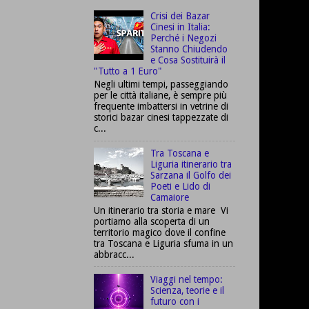
Crisi dei Bazar
Cinesi in Italia:
Perché i Negozi
Stanno Chiudendo
e Cosa Sostituirà il
"Tutto a 1 Euro"
Negli ultimi tempi, passeggiando
per le città italiane, è sempre più
frequente imbattersi in vetrine di
storici bazar cinesi tappezzate di
c...
Tra Toscana e
Liguria itinerario tra
Sarzana il Golfo dei
Poeti e Lido di
Camaiore
Un itinerario tra storia e mare Vi
portiamo alla scoperta di un
territorio magico dove il confine
tra Toscana e Liguria sfuma in un
abbracc...
Viaggi nel tempo:
Scienza, teorie e il
futuro con i