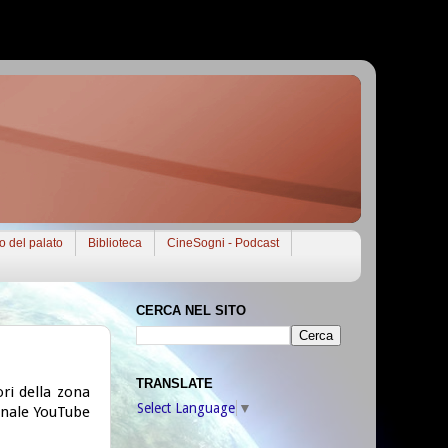
to del palato
Biblioteca
CineSogni - Podcast
CERCA NEL SITO
TRANSLATE
ori della zona
Select Language
▼
canale YouTube