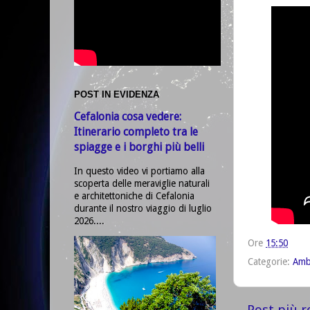
POST IN EVIDENZA
Cefalonia cosa vedere:
Itinerario completo tra le
spiagge e i borghi più belli
In questo video vi portiamo alla
scoperta delle meraviglie naturali
e architettoniche di Cefalonia
durante il nostro viaggio di luglio
2026....
Ore
15:50
Categorie:
Amb
Post più r