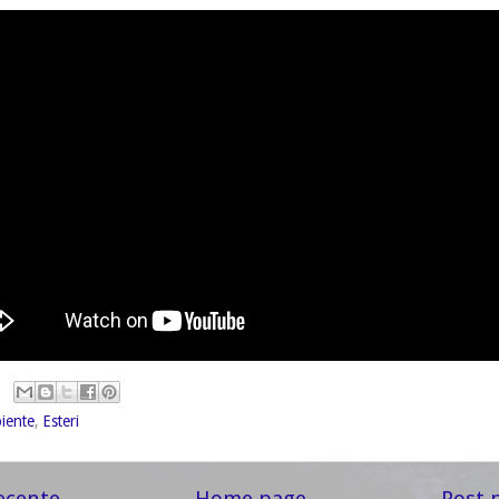
iente
,
Esteri
ecente
Home page
Post 