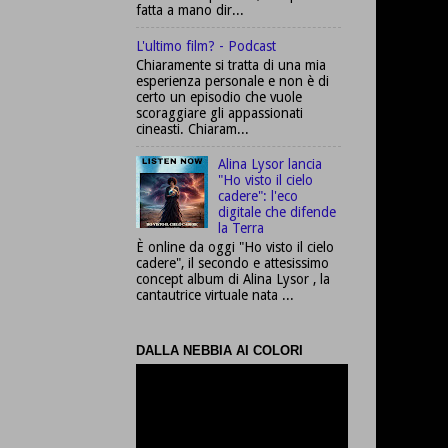
fatta a mano dir...
L'ultimo film? - Podcast
Chiaramente si tratta di una mia
esperienza personale e non è di
certo un episodio che vuole
scoraggiare gli appassionati
cineasti. Chiaram...
Alina Lysor lancia
"Ho visto il cielo
cadere": l'eco
digitale che difende
la Terra
È online da oggi "Ho visto il cielo
cadere", il secondo e attesissimo
concept album di Alina Lysor , la
cantautrice virtuale nata ...
DALLA NEBBIA AI COLORI