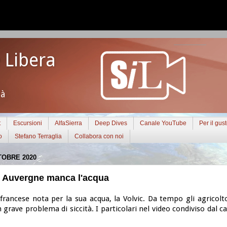
 Libera
tà
t
Escursioni
AlfaSierra
Deep Dives
Canale YouTube
Per il gus
o
Stefano Terraglia
Collabora con noi
TOBRE 2020
n Auvergne manca l'acqua
francese nota per la sua acqua, la Volvic. Da tempo gli agricolt
grave problema di siccità. I particolari nel video condiviso dal 