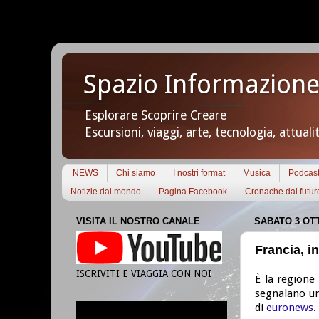
Spazio Informazione
Esplorare Scoprire Creare
Escursioni, viaggi, arte, tecnologia, attuali
NEWS
Chi siamo
I nostri format
Musica
Podcas
Notizie dal mondo
Pagina Facebook
Cronache dal futur
VISITA IL NOSTRO CANALE
SABATO 3 OT
Francia, i
ISCRIVITI E VIAGGIA CON NOI
È la regione 
segnalano un 
di
euronews
.