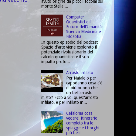
avuto origine da piccoli focolai sul
monte Stella....
Computer
Quantistici e il
Futuro dell'Umanità:
Scienza Medicina e
Filosofia
In questo episodio del podcast
Spazio d'arte viene esplorato il
potenziale rivoluzionario del
calcolo quantistico e il suo
impatto profo...
Arrosto infilato
Per Natale o per
capodanno cosa c'è
di più buono che
un bell'arrosto
misto? Ecco a voi quest'arrosto
infilato, e per infilato in...
Cefalonia cosa
vedere: Itinerario
completo tra le
spiagge e i borghi
più belli