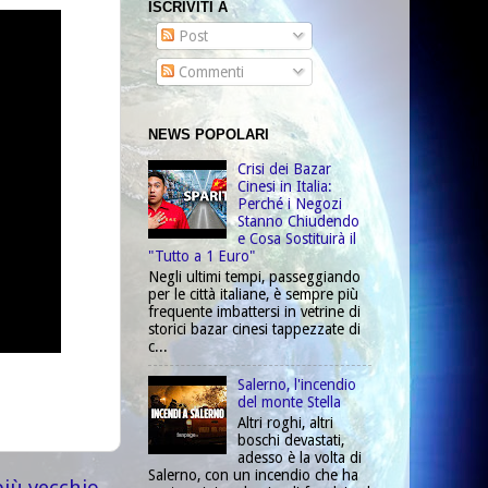
ISCRIVITI A
Post
Commenti
NEWS POPOLARI
Crisi dei Bazar
Cinesi in Italia:
Perché i Negozi
Stanno Chiudendo
e Cosa Sostituirà il
"Tutto a 1 Euro"
Negli ultimi tempi, passeggiando
per le città italiane, è sempre più
frequente imbattersi in vetrine di
storici bazar cinesi tappezzate di
c...
Salerno, l'incendio
del monte Stella
Altri roghi, altri
boschi devastati,
adesso è la volta di
Salerno, con un incendio che ha
più vecchio