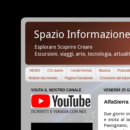
Spazio Informazione
Esplorare Scoprire Creare
Escursioni, viaggi, arte, tecnologia, attuali
NEWS
Chi siamo
I nostri format
Musica
Podcas
Notizie dal mondo
Pagina Facebook
Cronache dal futur
VISITA IL NOSTRO CANALE
VENERDÌ 25 G
AlfaSierra
ISCRIVITI E VIAGGIA CON NOI
Due giorni i
e visita al 
Passignano, 