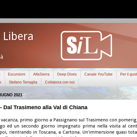
 Libera
tà
t
Escursioni
AlfaSierra
Deep Dives
Canale YouTube
Per il gus
o
Stefano Terraglia
Collabora con noi
IUGNO 2021
 - Dal Trasimeno alla Val di Chiana
n vacanza, primo giorno a Passignano sul Trasimeno con pomerigg
lago ed un secondo giorno impegnato prima nella visita al cent
poi, rientrando in Toscana, a Cartona. Un'immersione quasi tota