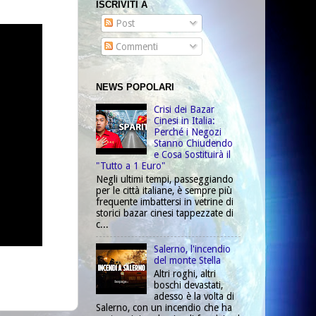
ISCRIVITI A
Post
Commenti
NEWS POPOLARI
Crisi dei Bazar
Cinesi in Italia:
Perché i Negozi
Stanno Chiudendo
e Cosa Sostituirà il
"Tutto a 1 Euro"
Negli ultimi tempi, passeggiando
per le città italiane, è sempre più
frequente imbattersi in vetrine di
storici bazar cinesi tappezzate di
c...
Salerno, l'incendio
del monte Stella
Altri roghi, altri
boschi devastati,
adesso è la volta di
Salerno, con un incendio che ha