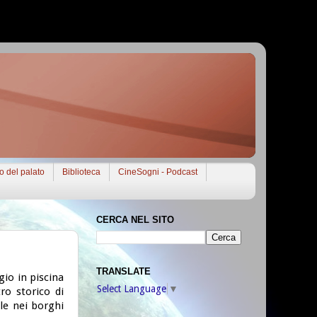
to del palato
Biblioteca
CineSogni - Podcast
CERCA NEL SITO
TRANSLATE
io in piscina
Select Language
▼
ro storico di
le nei borghi