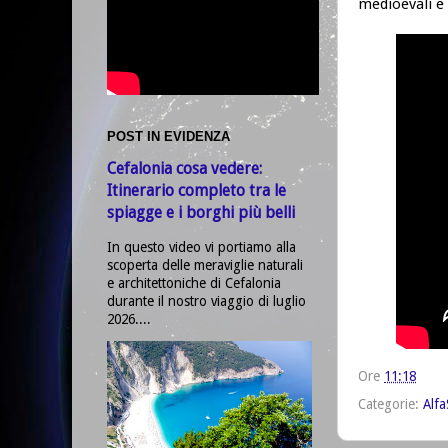
medioevali e 
POST IN EVIDENZA
Cefalonia cosa vedere:
Itinerario completo tra le
spiagge e i borghi più belli
In questo video vi portiamo alla
scoperta delle meraviglie naturali
e architettoniche di Cefalonia
durante il nostro viaggio di luglio
2026....
Ore
11:18
Categorie:
Alfa