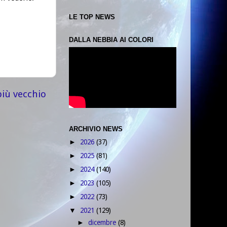
LE TOP NEWS
DALLA NEBBIA AI COLORI
più vecchio
ARCHIVIO NEWS
2026
(37)
►
2025
(81)
►
2024
(140)
►
2023
(105)
►
2022
(73)
►
2021
(129)
▼
dicembre
(8)
►