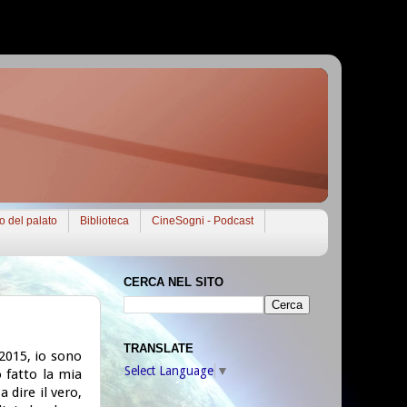
to del palato
Biblioteca
CineSogni - Podcast
CERCA NEL SITO
TRANSLATE
 2015, io sono
Select Language
▼
o fatto la mia
 dire il vero,