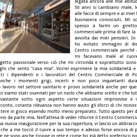
legata ancora alle mie abitu
50 anni si cambiano male, l
alle facce di sempre e ai mie
buonasera conosciuti. Mi so
spesso a farmi un girett
commerciale prima di fare la
avvolta dai miei pensieri. In
ho evitato immagini di dis
Centro commerciale perché a
mi facevano male al cuor
etto passionale verso ciò che mi circonda e soprattutto sono 
oghi che sento “casa mia”. Vorrei esprimere la mia solidarietà e
utti i dipendenti e i lavoratori del Centro Commerciale di P
anche i momenti grigi, incerti e non poco inquietanti dura
 lavoro nel settore sanitario e provo solidarietà anche per qu
noi siamo stati osannati per un ruolo che abbiamo scelto e che t
vastante sotto ogni aspetto certe situazioni improvvise e i
conto, cotanta rilevanza non hanno avuto gli sforzi di chi nonost
tere in gioco essendo molto meno preparato. Tutto questo per di
no da parte mia. Nell’attesa di veder rifiorire il Centro Commerci
a nuova inaugurazione per la sua riapertura, vi lascio un abbracc
 che a me toccò il cuore a suo tempo e adesso forse ancora di 
ce ne sono anche troppe in rete e come ho già detto preferisco no