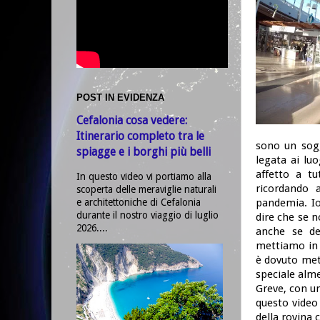
POST IN EVIDENZA
Cefalonia cosa vedere:
Itinerario completo tra le
sono un sogg
spiagge e i borghi più belli
legata ai lu
affetto a t
In questo video vi portiamo alla
ricordando 
scoperta delle meraviglie naturali
e architettoniche di Cefalonia
pandemia. Io
durante il nostro viaggio di luglio
dire che se 
2026....
anche se de
mettiamo in 
è dovuto met
speciale alme
Greve, con un
questo video
della rovina 