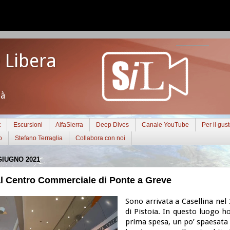
 Libera
tà
t
Escursioni
AlfaSierra
Deep Dives
Canale YouTube
Per il gus
o
Stefano Terraglia
Collabora con noi
GIUGNO 2021
al Centro Commerciale di Ponte a Greve
Sono arrivata a Casellina nel
di Pistoia. In questo luogo h
prima spesa, un po’ spaesata a