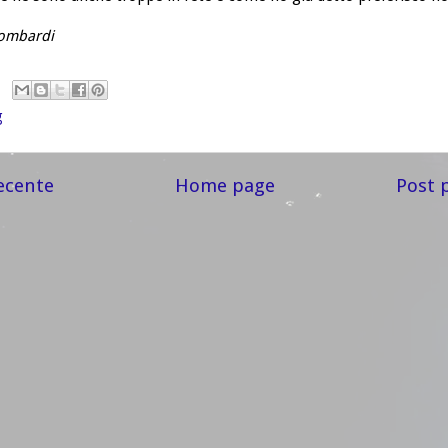
Lombardi
g
ecente
Home page
Post 