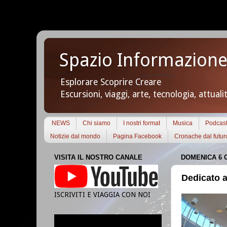
Spazio Informazione
Esplorare Scoprire Creare
Escursioni, viaggi, arte, tecnologia, attuali
NEWS
Chi siamo
I nostri format
Musica
Podcas
Notizie dal mondo
Pagina Facebook
Cronache dal futur
VISITA IL NOSTRO CANALE
DOMENICA 6 
Dedicato 
ISCRIVITI E VIAGGIA CON NOI