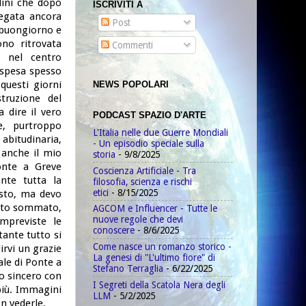
dini che dopo
ISCRIVITI A
egata ancora
Post
i buongiorno e
no ritrovata
Commenti
o nel centro
 spesa spesso
 questi giorni
NEWS POPOLARI
truzione del
 dire il vero
PODCAST SPAZIO D'ARTE
e, purtroppo
L'Italia nelle due Guerre Mondiali
abitudinaria,
- Un episodio speciale sulla
 anche il mio
storia
- 9/8/2025
onte a Greve
Coscienza Artificiale - Tra
nte tutta la
filosofia, scienza e rischi
etici
- 8/15/2025
esto, ma devo
utto sommato,
AGCOM e Influencer - Tutte le
nuove regole che devi
mpreviste le
conoscere
- 8/6/2025
ante tutto si
Come nasce un romanzo storico -
rvi un grazie
La genesi di "L'ultimo fiore" di
ale di Ponte a
Stefano Terraglia
- 6/22/2025
io sincero con
I Segreti della Scatola Nera degli
più. Immagini
LLM
- 5/2/2025
n vederle.