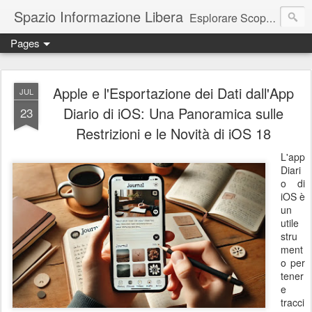
Spazio Informazione Libera
Esplorare Scoprire Creare
Pages
Escursioni, viaggi, arte, tecnologia, attualità
Apple e l'Esportazione dei Dati dall'App
JUL
Diario di iOS: Una Panoramica sulle
23
Restrizioni e le Novità di iOS 18
L'app
Diari
o di
iOS è
un
utile
stru
ment
o per
tener
e
tracci