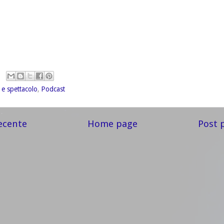
 e spettacolo
,
Podcast
ecente
Home page
Post 