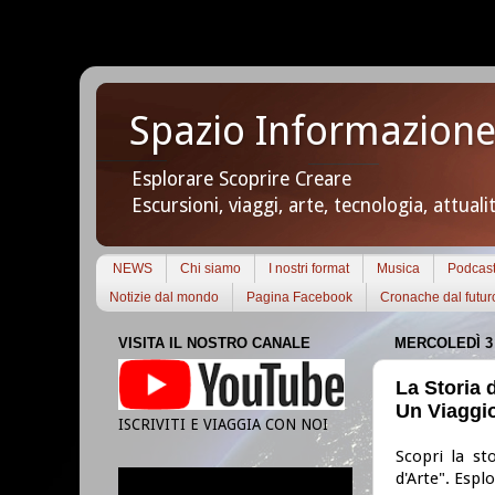
Spazio Informazione
Esplorare Scoprire Creare
Escursioni, viaggi, arte, tecnologia, attuali
NEWS
Chi siamo
I nostri format
Musica
Podcas
Notizie dal mondo
Pagina Facebook
Cronache dal futur
VISITA IL NOSTRO CANALE
MERCOLEDÌ 3 
La Storia d
Un Viaggio
ISCRIVITI E VIAGGIA CON NOI
Scopri la st
d'Arte". Esplo