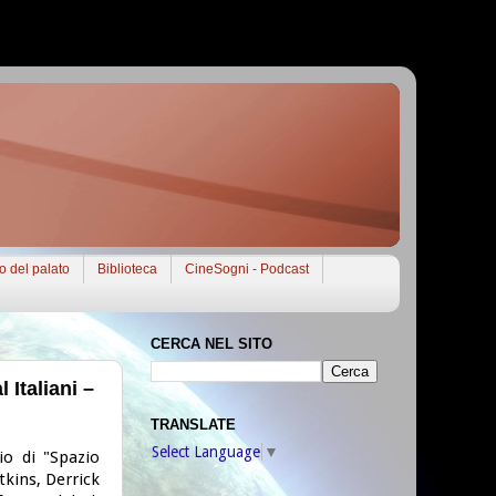
to del palato
Biblioteca
CineSogni - Podcast
CERCA NEL SITO
 Italiani –
TRANSLATE
Select Language
▼
io di "Spazio
Atkins, Derrick