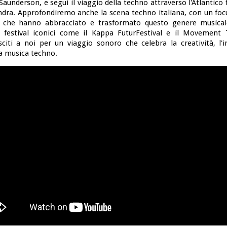
aunderson, e segui il viaggio della techno attraverso l'Atlantico f
ndra. Approfondiremo anche la scena techno italiana, con un fo
tà che hanno abbracciato e trasformato questo genere musical
 festival iconici come il Kappa FuturFestival e il Movement
isciti a noi per un viaggio sonoro che celebra la creatività, l'
la musica techno.