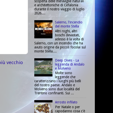
scoperta delle meraviglie naturali
e architettoniche di Cefalonia
durante il nostro viaggio di luglio
2026....
Salerno, l'incendio
del monte Stella
Altri roghi, altri
boschi devastati,
adesso è la volta di
Salerno, con un incendio che ha
avuto origine da piccoli focolai sul
monte Stella....
Deep Dives - La
più vecchio
leggenda di Andalo
e Molveno
Molte sono
leggende che
caratterizzano i luoghi più belli
del nostro paese. Andalo e
Molveno sono due località del
Trentino confinanti. Sui ...
Arrosto infilato
Per Natale o per
capodanno cosa c'è