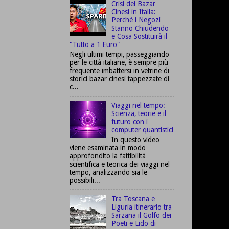
Crisi dei Bazar
Cinesi in Italia:
Perché i Negozi
Stanno Chiudendo
e Cosa Sostituirà il
"Tutto a 1 Euro"
Negli ultimi tempi, passeggiando
per le città italiane, è sempre più
frequente imbattersi in vetrine di
storici bazar cinesi tappezzate di
c...
Viaggi nel tempo:
Scienza, teorie e il
futuro con i
computer quantistici
In questo video
viene esaminata in modo
approfondito la fattibilità
scientifica e teorica dei viaggi nel
tempo, analizzando sia le
possibili...
Tra Toscana e
Liguria itinerario tra
Sarzana il Golfo dei
Poeti e Lido di