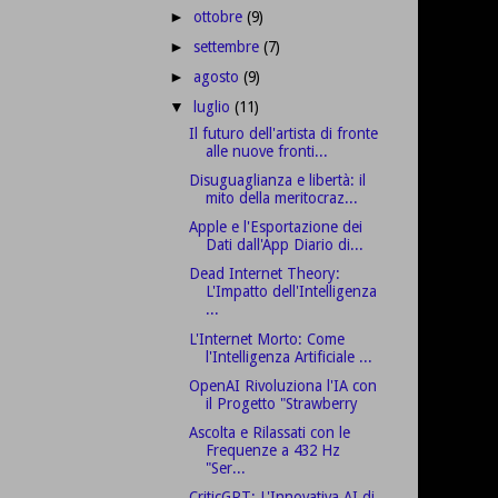
ottobre
(9)
►
settembre
(7)
►
agosto
(9)
►
luglio
(11)
▼
Il futuro dell'artista di fronte
alle nuove fronti...
Disuguaglianza e libertà: il
mito della meritocraz...
Apple e l'Esportazione dei
Dati dall'App Diario di...
Dead Internet Theory:
L'Impatto dell'Intelligenza
...
L'Internet Morto: Come
l'Intelligenza Artificiale ...
OpenAI Rivoluziona l'IA con
il Progetto "Strawberry
Ascolta e Rilassati con le
Frequenze a 432 Hz
"Ser...
CriticGPT: L'Innovativa AI di