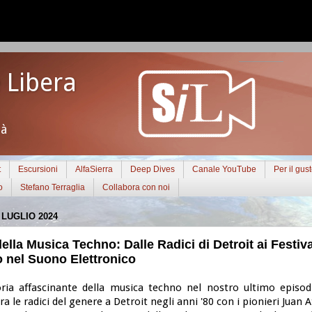
 Libera
tà
t
Escursioni
AlfaSierra
Deep Dives
Canale YouTube
Per il gus
o
Stefano Terraglia
Collabora con noi
LUGLIO 2024
ella Musica Techno: Dalle Radici di Detroit ai Festival
 nel Suono Elettronico
oria affascinante della musica techno nel nostro ultimo episod
ra le radici del genere a Detroit negli anni '80 con i pionieri Juan 