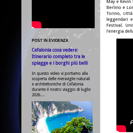
May e Kevin S
Berlino e Lo
Torino, cit
leggendari e
Festival. Un
l'energia del
POST IN EVIDENZA
Cefalonia cosa vedere:
Itinerario completo tra le
spiagge e i borghi più belli
In questo video vi portiamo alla
scoperta delle meraviglie naturali
e architettoniche di Cefalonia
durante il nostro viaggio di luglio
2026....