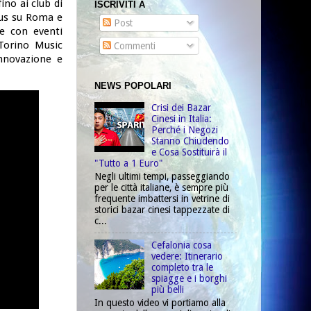
ino ai club di
ISCRIVITI A
cus su Roma e
Post
e con eventi
 Torino Music
Commenti
innovazione e
NEWS POPOLARI
Crisi dei Bazar
Cinesi in Italia:
Perché i Negozi
Stanno Chiudendo
e Cosa Sostituirà il
"Tutto a 1 Euro"
Negli ultimi tempi, passeggiando
per le città italiane, è sempre più
frequente imbattersi in vetrine di
storici bazar cinesi tappezzate di
c...
Cefalonia cosa
vedere: Itinerario
completo tra le
spiagge e i borghi
più belli
In questo video vi portiamo alla