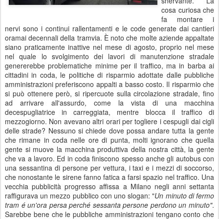
snervante. La
cosa curiosa che
fa montare i
nervi sono i continui rallentamenti e le code generate dai cantieri
oramai decennali della tramvia. È noto che molte aziende appaltate
siano praticamente inattive nel mese di agosto, proprio nel mese
nel quale lo svolgimento dei lavori di manutenzione stradale
genererebbe problematiche minime per il traffico, ma in barba ai
cittadini in coda, le politiche di risparmio adottate dalle pubbliche
amministrazioni preferiscono appalti a basso costo. Il risparmio che
si può ottenere però, si ripercuote sulla circolazione stradale, fino
ad arrivare all'assurdo, come la vista di una macchina
decespugliatrice in carreggiata, mentre blocca il traffico di
mezzogiorno. Non avevano altri orari per togliere i cespugli dai cigli
delle strade? Nessuno si chiede dove possa andare tutta la gente
che rimane in coda nelle ore di punta, molti ignorano che quella
gente si muove la macchina produttiva della nostra città, la gente
che va a lavoro. Ed in coda finiscono spesso anche gli autobus con
una sessantina di persone per vettura, i taxi e i mezzi di soccorso,
che nonostante le sirene fanno fatica a farsi spazio nel traffico. Una
vecchia pubblicità progresso affissa a Milano negli anni settanta
raffigurava un mezzo pubblico con uno slogan: "
Un minuto di fermo
tram é un'ora persa perché sessanta persone perdono un minuto"
.
Sarebbe bene che le pubbliche amministrazioni tengano conto che