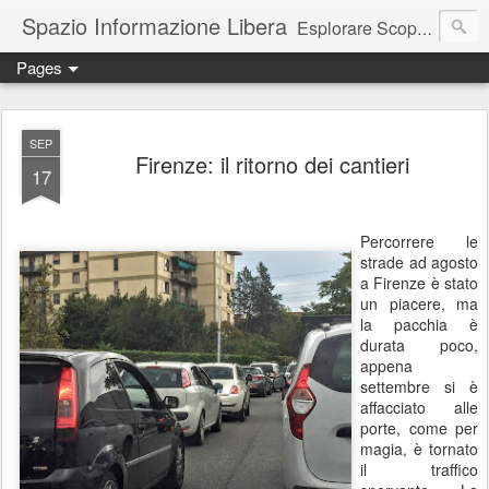
Spazio Informazione Libera
Esplorare Scoprire Creare
Pages
Escursioni, viaggi, arte, tecnologia, attualità
SEP
Firenze: il ritorno dei cantieri
17
Percorrere le
strade ad agosto
a Firenze è stato
un piacere, ma
la pacchia è
durata poco,
appena
settembre si è
affacciato alle
porte, come per
magia, è tornato
il traffico