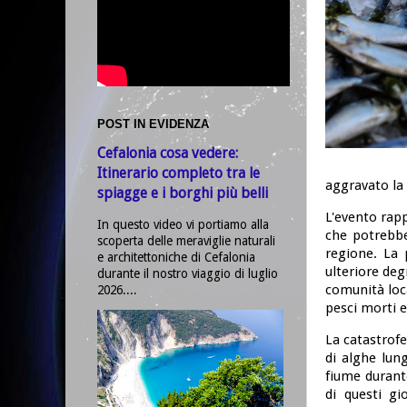
POST IN EVIDENZA
Cefalonia cosa vedere:
Itinerario completo tra le
aggravato la s
spiagge e i borghi più belli
L'evento rapp
In questo video vi portiamo alla
che potrebbe
scoperta delle meraviglie naturali
regione. La 
e architettoniche di Cefalonia
ulteriore deg
durante il nostro viaggio di luglio
comunità loca
2026....
pesci morti e
La catastrofe
di alghe lun
fiume durante
di questi gi