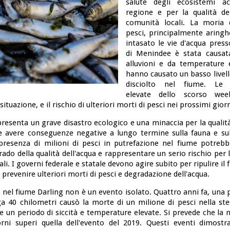
salute degli ecosistemi acq
regione e per la qualità del
comunità locali. La moria d
pesci, principalmente aring
intasato le vie d'acqua press
di Menindee è stata causat
alluvioni e da temperature 
hanno causato un basso livell
disciolto nel fiume. Le 
elevate dello scorso we
ituazione, e il rischio di ulteriori morti di pesci nei prossimi gior
resenta un grave disastro ecologico e una minaccia per la qualità 
 avere conseguenze negative a lungo termine sulla fauna e sull
presenza di milioni di pesci in putrefazione nel fiume potreb
rado della qualità dell'acqua e rappresentare un serio rischio per l
li. I governi federale e statale devono agire subito per ripulire il 
 prevenire ulteriori morti di pesci e degradazione dell'acqua.
 nel fiume Darling non è un evento isolato. Quattro anni fa, una 
ga 40 chilometri causò la morte di un milione di pesci nella ste
 un periodo di siccità e temperature elevate. Si prevede che la 
orni superi quella dell'evento del 2019. Questi eventi dimostr