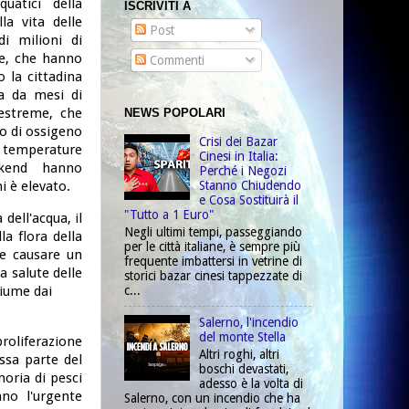
uatici della
ISCRIVITI A
la vita delle
Post
i milioni di
he, che hanno
Commenti
o la cittadina
a da mesi di
estreme, che
NEWS POPOLARI
o di ossigeno
Crisi dei Bazar
temperature
Cinesi in Italia:
ekend hanno
Perché i Negozi
Stanno Chiudendo
ni è elevato.
e Cosa Sostituirà il
"Tutto a 1 Euro"
dell'acqua, il
Negli ultimi tempi, passeggiando
a flora della
per le città italiane, è sempre più
be causare un
frequente imbattersi in vetrine di
a salute delle
storici bazar cinesi tappezzate di
c...
fiume dai
Salerno, l'incendio
del monte Stella
proliferazione
Altri roghi, altri
ssa parte del
boschi devastati,
moria di pesci
adesso è la volta di
ano l'urgente
Salerno, con un incendio che ha