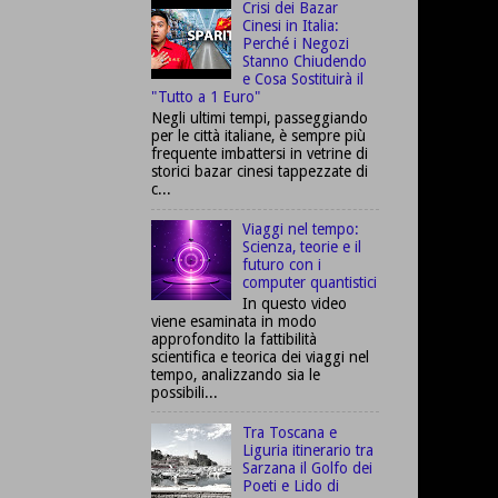
Crisi dei Bazar
Cinesi in Italia:
Perché i Negozi
Stanno Chiudendo
e Cosa Sostituirà il
"Tutto a 1 Euro"
Negli ultimi tempi, passeggiando
per le città italiane, è sempre più
frequente imbattersi in vetrine di
storici bazar cinesi tappezzate di
c...
Viaggi nel tempo:
Scienza, teorie e il
futuro con i
computer quantistici
In questo video
viene esaminata in modo
approfondito la fattibilità
scientifica e teorica dei viaggi nel
tempo, analizzando sia le
possibili...
Tra Toscana e
Liguria itinerario tra
Sarzana il Golfo dei
Poeti e Lido di