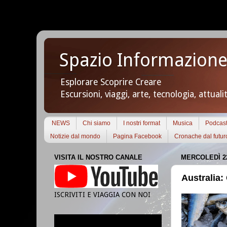
Spazio Informazione
Esplorare Scoprire Creare
Escursioni, viaggi, arte, tecnologia, attuali
NEWS
Chi siamo
I nostri format
Musica
Podcas
Notizie dal mondo
Pagina Facebook
Cronache dal futur
VISITA IL NOSTRO CANALE
MERCOLEDÌ 2
Australia:
ISCRIVITI E VIAGGIA CON NOI