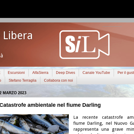
 Libera
tà
t
Escursioni
AlfaSierra
Deep Dives
Canale YouTube
Per il gus
o
Stefano Terraglia
Collabora con noi
2 MARZO 2023
 Catastrofe ambientale nel fiume Darling
La recente catastrofe am
fiume Darling, nel Nuovo Ga
rappresenta una grave min