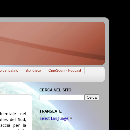
to del palato
Biblioteca
CineSogni - Podcast
CERCA NEL SITO
TRANSLATE
bientale nel
Select Language
▼
lles del Sud,
accia per la