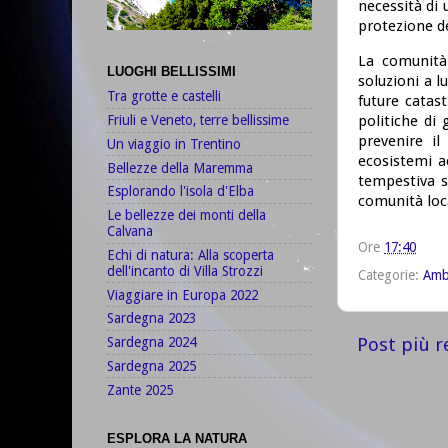
necessità di 
protezione d
La comunità 
LUOGHI BELLISSIMI
soluzioni a l
Tra grotte e castelli
future catas
politiche di 
Friuli e Veneto, terre bellissime
prevenire i
Un viaggio in Trentino
ecosistemi a
Bellezze della Maremma
tempestiva si
Esplorando l'isola d'Elba
comunità loca
Le bellezze dei monti della
Calvana
Ore
17:40
Echi di natura: Alla scoperta
dell'incanto di Villa Strozzi
Categorie:
Amb
Viaggiare in Europa 2022
Sardegna 2023
Post più r
Sardegna 2024
Sardegna 2025
Zante 2025
ESPLORA LA NATURA