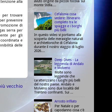
avuto origine da piccoli focolai sul
ttenzione alla
monte Stella....
Cefalonia cosa
e per trovare
vedere: Itinerario
 per prevenire
completo tra le
promozione di
spiagge e i borghi
 gas serra per
più belli
In questo video vi portiamo alla
ente per gli
scoperta delle meraviglie naturali
 coordinata e
e architettoniche di Cefalonia
nibilità delle
durante il nostro viaggio di luglio
2026....
Deep Dives - La
leggenda di Andalo
e Molveno
Molte sono
leggende che
caratterizzano i luoghi più belli
del nostro paese. Andalo e
più vecchio
Molveno sono due località del
Trentino confinanti. Sui ...
Arrosto infilato
Per Natale o per
capodanno cosa c'è