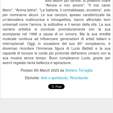
suoi album più famosi, si possono citare
"Amore e non amore", "Il mio canto
libero", "Anima latina", "La batteria, il contrabbasso, eccetera", solo
per nominarne alcuni. Le sue canzoni, spesso caratterizzate da
un'atmosfera malinconica e introspettiva, hanno affrontato temi
universali come l'amore, la solitudine e il senso della vita. La sua
carriera artistica si concluse prematuramente con la sua
scomparsa nel 1998 a causa di un tumore. Ma la sua eredità
musicale continua ad influenzare generazioni di artisti italiani e
internazionali. Oggi, in occasione del suo 80° compleanno, è
doveroso ricordare l'immensa figura di Lucio Battisti e la sua
capacità di toccare le corde più profonde dell'animo umano con la
sua musica senza tempo. Buon compleanno Lucio, grazie per
averci regalato tanta bellezza e ispirazione.
Postato
5th March 2023
da
Stefano Terraglia
Etichette:
Arte e spettacolo
Ricordando