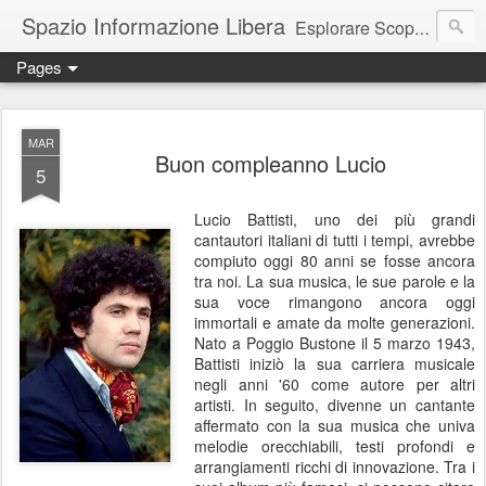
Spazio Informazione Libera
Esplorare Scoprire Creare
Pages
Escursioni, viaggi, arte, tecnologia, attualità
MAR
Buon compleanno Lucio
5
Lucio Battisti, uno dei più grandi
cantautori italiani di tutti i tempi, avrebbe
compiuto oggi 80 anni se fosse ancora
tra noi. La sua musica, le sue parole e la
sua voce rimangono ancora oggi
immortali e amate da molte generazioni.
Nato a Poggio Bustone il 5 marzo 1943,
Battisti iniziò la sua carriera musicale
negli anni '60 come autore per altri
artisti. In seguito, divenne un cantante
affermato con la sua musica che univa
melodie orecchiabili, testi profondi e
arrangiamenti ricchi di innovazione. Tra i