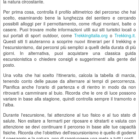
la natura circostante.
Per prima cosa, controlla il profilo altimetrico del percorso che hai
scelto, esaminando bene la lunghezza del sentiero e cercando
possibili alloggi per il pernottamento, come rifugi montani, baite o
casere. Puoi trovare molte informazioni utili sui siti turistici locali o
sui portali di sport outdoor, come
Trekkingitalia.org
o
Trekking.it.
Questi siti ti aiuteranno a scoprire nuovi itinerari per il trekking e
l'escursionismo, dai percorsi più semplici a quelli della durata di più
giorni. In alternativa, puoi acquistare una classica guida
escursionistica o chiedere consigli e suggerimenti alla gente del
posto.
Una volta che hai scelto l'itinerario, calcola la tabella di marcia,
tenendo conto delle pause da alternare ai tempi di percorrenza.
Pianifica anche l'orario di partenza e di rientro in modo da non
ritrovarti a camminare al buio. Ricorda che le ore di luce possono
variare in base alla stagione, quindi controlla sempre il tramonto e
l'alba.
Durante l'escursione, fai attenzione al tuo fisico e al tuo stato di
salute. Non esitare a fermarti per riposare e idratarti e valuta con
attenzione se devi continuare il percorso in base alle tue capacità
fisiche. Ricorda che l'obiettivo dell'escursionismo è quello di godersi
il paesaggio e la natura, non di raggiungere una meta a tutti i costi.